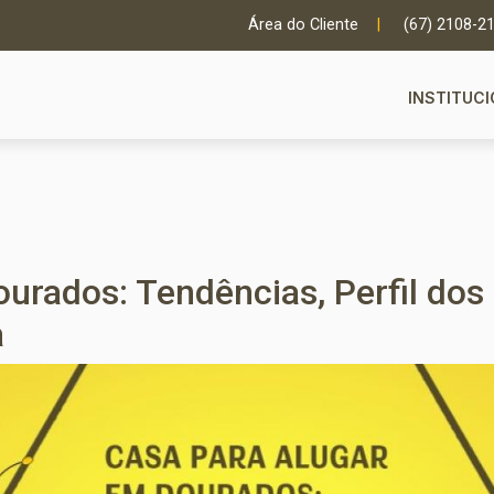
Área do Cliente
|
(67) 2108-2
INSTITUC
urados: Tendências, Perfil dos
a