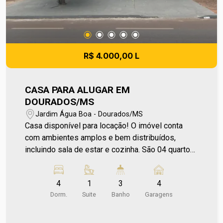
pequenas variações.
R$ 4.000,00 L
CASA PARA ALUGAR EM
DOURADOS/MS
Jardim Água Boa - Dourados/MS
Casa disponível para locação! O imóvel conta
com ambientes amplos e bem distribuídos,
incluindo sala de estar e cozinha. São 04 quartos
sendo 01 suíte, garantindo mais comodidade e
privacidade para toda a família, além de 02
4
1
3
4
banheiros que trazem mais praticidade ao imóvel.
Dorm.
Suite
Banho
Garagens
Conta ainda com despensa, área de serviço e
garagem para 04 carros, oferecendo mais
organização e conforto para o dia a dia. Entre em