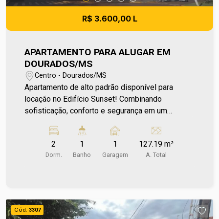
R$ 3.600,00 L
APARTAMENTO PARA ALUGAR EM
DOURADOS/MS
Centro - Dourados/MS
Apartamento de alto padrão disponível para
locação no Edifício Sunset! Combinando
sofisticação, conforto e segurança em um
ambiente moderno e planejado. O apartamento é
inteiramente mobiliado, pronto para te receber
2
1
1
127.19 m²
com conforto imediato, contando com móveis
Dorm.
Banho
Garagem
A. Total
planejados de excelente qualidade,
eletrodomésticos modernos e acabamentos de
primeira linha que valorizam cada ambiente. Outro
grande diferencial é a segurança e infraestrutura
do Edifício Sunset, que oferece portaria 24h,
Cód.
3307
além de áreas comuns planejadas para o lazer e