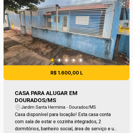
bem-estar, como academia, piscina e salão de
festas. Está situado em uma localização
privilegiada, conectando aos principais pontos da
cidade. Uma excelente escolha para viver com
estilo e exclusividade! Entre em contato e
agende sua visita no número (67) 2108-2121. Os
valores de IPTU e Condomínio poderão sofrer
reajustes de valores sem aviso prévio, pois são
de responsabilidade da administradora do
condomínio e prefeitura municipal. A metragem
R$ 1.600,00 L
informada é aproximada e pode apresentar
pequenas variações.
CASA PARA ALUGAR EM
DOURADOS/MS
Jardim Santa Herminia - Dourados/MS
Casa disponível para locação! Esta casa conta
com sala de estar e cozinha integrados, 2
dormitórios, banheiro social, área de serviço e um