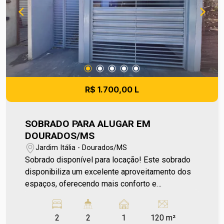
R$ 1.700,00 L
SOBRADO PARA ALUGAR EM
DOURADOS/MS
Jardim Itália - Dourados/MS
Sobrado disponível para locação! Este sobrado
disponibiliza um excelente aproveitamento dos
espaços, oferecendo mais conforto e
tranquilidade para você e sua família. Conta com
uma sala e cozinha integradas, proporcionando
2
2
1
120 m²
um ambiente moderno e funcional, 2 dormitórios