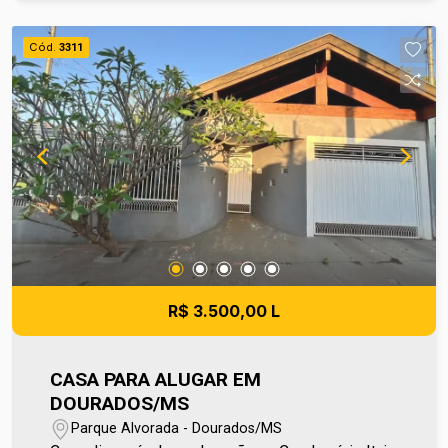
grande diferencial é a segurança e infraestrutura
do Edifício Sunset, que oferece portaria 24h,
Cód.
3311
além de áreas comuns planejadas para o lazer e
bem-estar, como academia, piscina e salão de
festas. Está situado em uma localização
privilegiada, conectando aos principais pontos da
cidade. Uma excelente escolha para viver com
estilo e exclusividade! Entre em contato e
agende sua visita no número (67) 2108-2121. Os
valores de IPTU e Condomínio poderão sofrer
reajustes de valores sem aviso prévio, pois são
de responsabilidade da administradora do
condomínio e prefeitura municipal. A metragem
R$ 3.500,00 L
informada é aproximada e pode apresentar
pequenas variações.
CASA PARA ALUGAR EM
DOURADOS/MS
Parque Alvorada - Dourados/MS