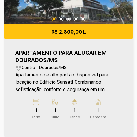
R$ 2.800,00 L
APARTAMENTO PARA ALUGAR EM
DOURADOS/MS
Centro - Dourados/MS
Apartamento de alto padrão disponível para
locação no Edifício Sunset! Combinando
sofisticação, conforto e segurança em um
ambiente moderno e planejado. O apartamento é
inteiramente mobiliado, pronto para te receber
1
1
1
1
com conforto imediato, contando com móveis
Dorm.
Suite
Banho
Garagem
planejados de excelente qualidade,
eletrodomésticos modernos e acabamentos de
primeira linha que valorizam cada ambiente. Outro