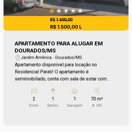
R$ 1.600,00
R$ 1.500,00 L
APARTAMENTO PARA ALUGAR EM
DOURADOS/MS
Jardim América - Dourados/MS
Apartamento disponível para locação no
Residencial Parati! O apartamento é
semimobiliado, conta com sala de estar com
painel, cozinha planejada e integrada à área de
serviço que acompanha a máquina de lavar, 2
2
1
1
70 m²
dormitórios com armários e ar condicionado e
Dorm.
Banho
Garagem
A. Útil
banheiro social que atende todos os ambientes.
Uma excelente opção para quem procura um
apartamento com boa distribuição de espaços.
Entre em contato e agende sua visita no número