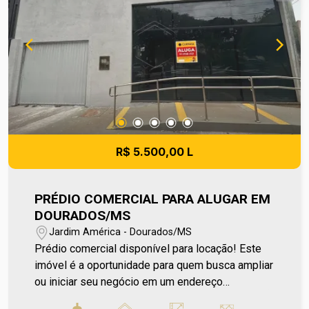
de valores sem aviso prévio, pois são de
responsabilidade da administradora do
condomínio e prefeitura municipal. A metragem
informada é aproximada e pode apresentar
pequenas variações.
R$ 5.500,00 L
PRÉDIO COMERCIAL PARA ALUGAR EM
DOURADOS/MS
Jardim América - Dourados/MS
Prédio comercial disponível para locação! Este
imóvel é a oportunidade para quem busca ampliar
ou iniciar seu negócio em um endereço
estratégico. Com recepção, 5 salas comerciais