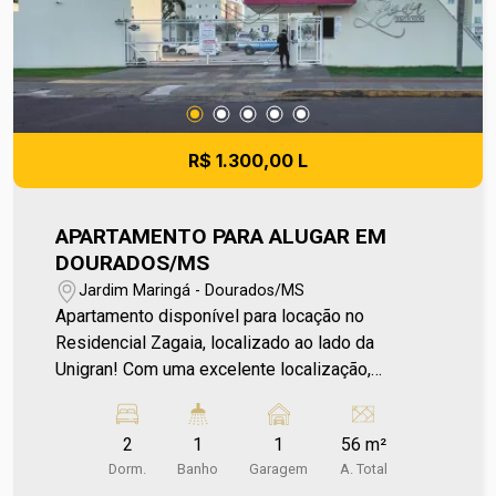
administradora do condomínio e prefeitura
municipal. A metragem informada é aproximada e
pode apresentar pequenas variações.
R$ 1.300,00 L
APARTAMENTO PARA ALUGAR EM
DOURADOS/MS
Jardim Maringá - Dourados/MS
Apartamento disponível para locação no
Residencial Zagaia, localizado ao lado da
Unigran! Com uma excelente localização,
simplificando sua rotina e garantindo mais tempo
para você, oferece fácil acesso à universidade e
2
1
1
56 m²
aos principais serviços da região. O apartamento
Dorm.
Banho
Garagem
A. Total
conta com 2 dormitórios, sala de estar, cozinha