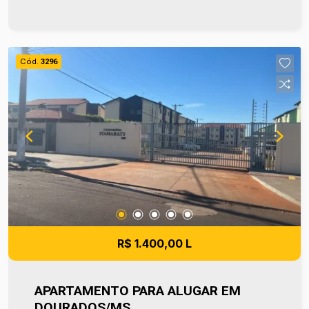
integrada à área de serviço, banheiro social e
uma sacada, proporcionando um espaço
agradável para o seu conforto. Entre em contato e
agende sua visita no número (67) 2108-2121. Os
Cód.
3296
valores de IPTU e Condomínio poderão sofrer
reajustes de valores sem aviso prévio, pois são
de responsabilidade da administradora do
condomínio e prefeitura municipal.
R$ 1.400,00 L
APARTAMENTO PARA ALUGAR EM
DOURADOS/MS