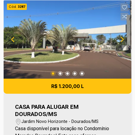
(67) 2108-2121. Os valores de IPTU e
Cód.
3287
Condomínio poderão sofrer reajustes de valores
sem aviso prévio, pois são de responsabilidade
da administradora do condomínio e prefeitura
municipal. A metragem informada é aproximada e
pode apresentar pequenas variações.
R$ 1.200,00 L
CASA PARA ALUGAR EM
DOURADOS/MS
Jardim Novo Horizonte - Dourados/MS
Casa disponível para locação no Condomínio