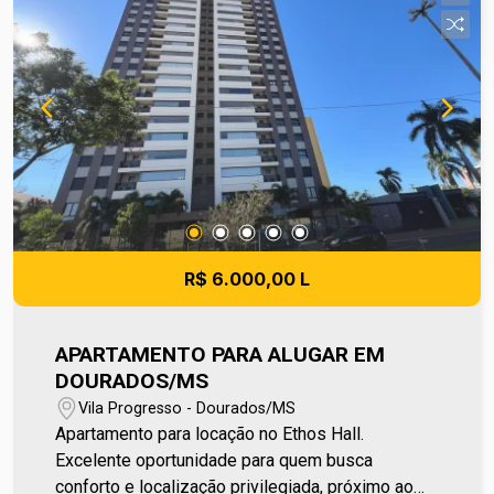
dia. Entre em contato e agende sua visita no
número (67) 2108-2121. Os valores de IPTU e
Condomínio poderão sofrer reajustes de valores
sem aviso prévio, pois são de responsabilidade
da administradora do condomínio e prefeitura
municipal. A metragem informada é aproximada e
pode apresentar pequenas variações.
R$ 6.000,00 L
APARTAMENTO PARA ALUGAR EM
DOURADOS/MS
Vila Progresso - Dourados/MS
Apartamento para locação no Ethos Hall.
Excelente oportunidade para quem busca
conforto e localização privilegiada, próximo ao