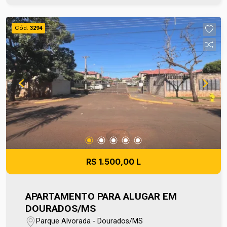
contato e agende sua visita no número (67) 2108-
2121. Os valores de IPTU e Condomínio poderão
Cód.
3294
sofrer reajustes de valores sem aviso prévio,
pois são de responsabilidade da administradora
do condomínio e prefeitura municipal. A
metragem informada é aproximada e pode
apresentar pequenas variações.
R$ 1.500,00 L
APARTAMENTO PARA ALUGAR EM
DOURADOS/MS
Parque Alvorada - Dourados/MS