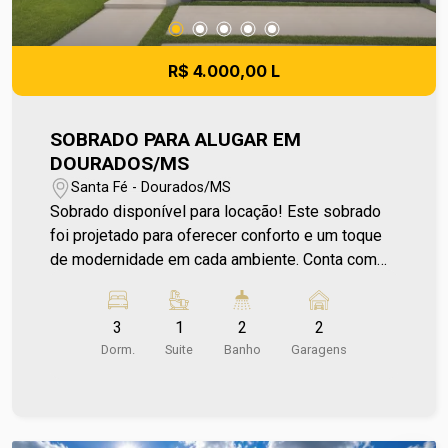
informada é aproximada e pode apresentar
pequenas variações.
R$ 4.000,00 L
SOBRADO PARA ALUGAR EM
DOURADOS/MS
Santa Fé - Dourados/MS
Sobrado disponível para locação! Este sobrado
foi projetado para oferecer conforto e um toque
de modernidade em cada ambiente. Conta com
uma sala de estar, cozinha planejada que traz
funcionalidade ao espaço, 3 dormitórios no piso
3
1
2
2
superior sendo 1 suíte, além de um banheiro
Dorm.
Suite
Banho
Garagens
social. A área de serviço oferece praticidade para
o dia a dia, enquanto a área gourmet é ideal para
momentos de lazer. A garagem acomoda até 2
carros com tranquilidade, garantindo mais