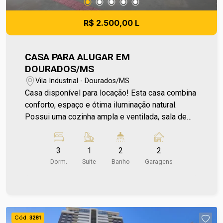
R$ 2.500,00 L
CASA PARA ALUGAR EM
DOURADOS/MS
Vila Industrial - Dourados/MS
Casa disponível para locação! Esta casa combina
conforto, espaço e ótima iluminação natural.
Possui uma cozinha ampla e ventilada, sala de
estar, 3 dormitórios sendo 1 suíte,
proporcionando mais privacidade e comodidade
3
1
2
2
para a família. Conta ainda com banheiro social,
Dorm.
Suite
Banho
Garagens
área de serviço, uma varanda espaçosa e a
garagem comporta 2 carros, trazendo mais
praticidade. Além disso, o imóvel conta com
portão de elevação para maior segurança e uma
excelente localização, facilitando a rotina no dia a
Cód.
3281