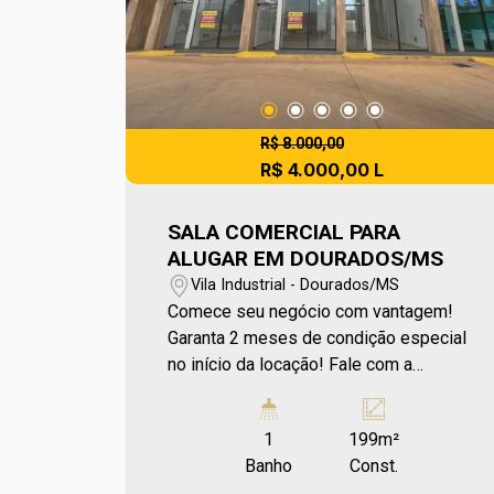
apresentar pequenas variações. Ref
imv 8734
R$ 8.000,00
R$ 4.000,00 L
SALA COMERCIAL PARA
ALUGAR EM DOURADOS/MS
Vila Industrial - Dourados/MS
Comece seu negócio com vantagem!
Garanta 2 meses de condição especial
no início da locação! Fale com a
Colmeia e confira as condições. Sala
comercial disponível com localização
1
199m²
privilegiada na Avenida Marcelino
Banho
Const.
Pires! Situada em uma das avenidas