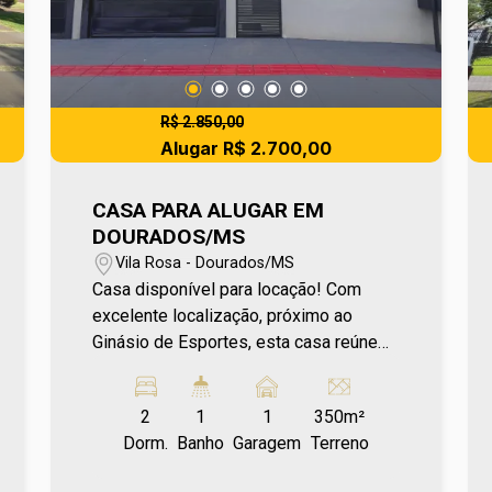
R$ 2.850,00
Alugar R$ 2.700,00
CASA PARA ALUGAR EM
DOURADOS/MS
Vila Rosa - Dourados/MS
Casa disponível para locação! Com
excelente localização, próximo ao
Ginásio de Esportes, esta casa reúne
espaço, funcionalidade e ambientes
bem distribuídos. Conta com sala de
2
1
1
350m²
estar bem iluminada, cozinha planejada,
Dorm.
Banho
Garagem
Terreno
2 dormitórios com ar condicionado,
além de banheiro social e área de