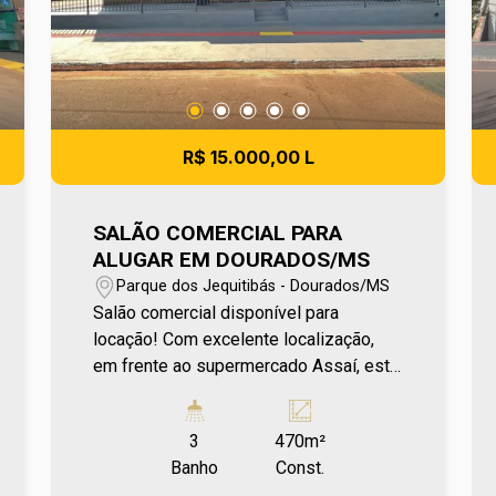
metragem informada é aproximada e
pode apresentar pequenas variações.
R$ 15.000,00 L
SALÃO COMERCIAL PARA
ALUGAR EM DOURADOS/MS
Parque dos Jequitibás - Dourados/MS
Salão comercial disponível para
locação! Com excelente localização,
em frente ao supermercado Assaí, este
imóvel oferece uma estrutura completa
para atender diferentes tipos de
3
470m²
negócios. Conta com barracão com
Banho
Const.
mezanino, escritório privativo, copa, 3