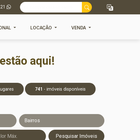
121
IONAL
LOCAÇÃO
VENDA
estão aqui!
Lugares
741
- imóveis disponíveis
Bairros
Pesquisar Imóveis