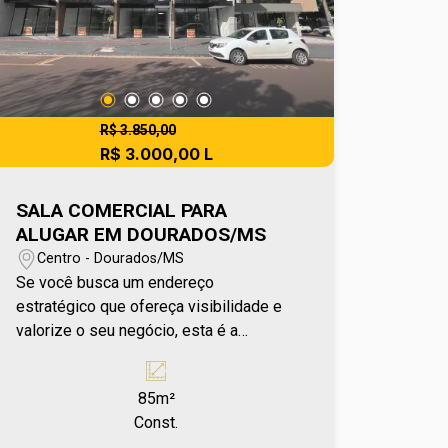
atividades que demandam área
funcional e bem localizada. O projeto
foi desenvolvido para oferecer
praticidade, organização e eficiência,
com divisões inteligentes que se
adaptam a diferentes formatos de
R$ 3.850,00
operação empresarial. Localização
R$ 3.000,00 L
privilegiada no Anel Viário Norte,
proporcionando fácil acesso logístico e
SALA COMERCIAL PARA
excelente mobilidade para entrada e
ALUGAR EM DOURADOS/MS
saída de mercadorias. Entre em contato
Centro - Dourados/MS
e agende sua visita pelo número (67)
Se você busca um endereço
2108-2121. Os valores de IPTU e
estratégico que ofereça visibilidade e
Condomínio poderão sofrer reajustes
valorize o seu negócio, esta é a
de valores sem aviso prévio, pois são
oportunidade ideal. Localizada de
de responsabilidade da administradora
sobre-esquina bem no centro da
do condomínio e prefeitura municipal. A
85m²
cidade, esta sala oferece um ponto
metragem informada é aproximada e
Const.
privilegiado e uma estrutura funcional
pode apresentar pequenas variações.