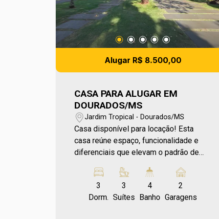
Alugar R$ 8.500,00
CASA PARA ALUGAR EM
DOURADOS/MS
Jardim Tropical - Dourados/MS
Casa disponível para locação! Esta
casa reúne espaço, funcionalidade e
diferenciais que elevam o padrão de
moradia. Com sala de estar e sala de
TV que permitem ambientes distintos
3
3
4
2
para convivência e descanso, cozinha
Dorm.
Suítes
Banho
Garagens
planejada que une funcionalidade e
elegância, são 3 suítes, além de um