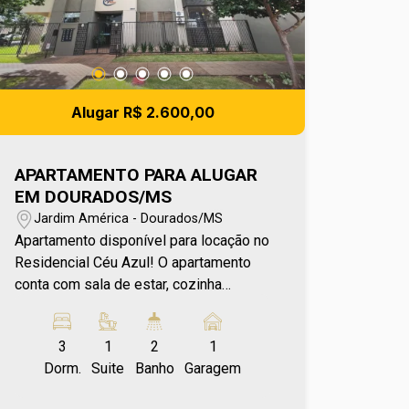
Alugar R$ 2.600,00
APARTAMENTO PARA ALUGAR
EM DOURADOS/MS
Jardim América - Dourados/MS
Apartamento disponível para locação no
Residencial Céu Azul! O apartamento
conta com sala de estar, cozinha
planejada e integrada à área de serviço,
3 dormitórios, sendo 1 deles suíte,
3
1
2
1
além de banheiro social que atende os
Dorm.
Suite
Banho
Garagem
demais ambientes. A sacada com
churrasqueira é um diferencial