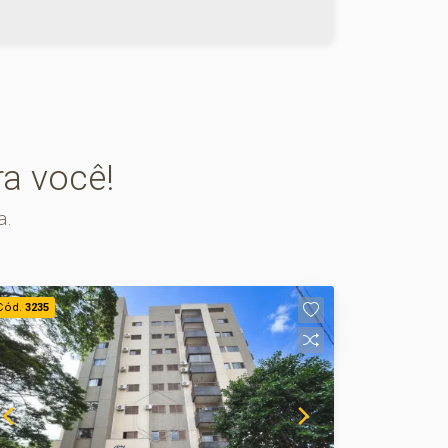
com mezanino e lavabo, além maior
proximidade ao estacionamento
rotativo, garantindo mais comodidade
para clientes e colaboradores. Os
valores de IPTU e Condomínio poderão
sofrer reajustes de valores sem aviso
prévio, pois são de responsabilidade
a você!
da administradora do condomínio e
prefeitura municipal. A metragem
a.
informada é aproximada e pode
apresentar pequenas variações.
Cód.
3235