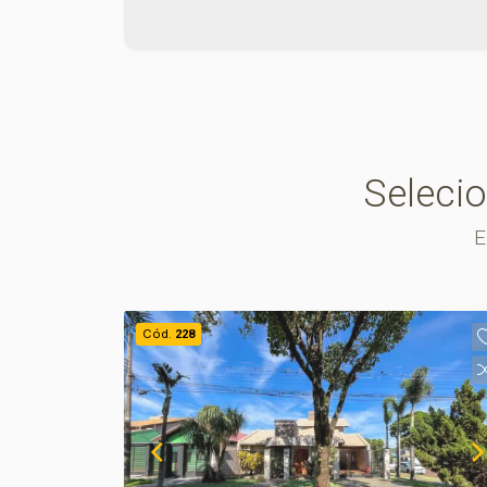
mais movimentadas da cidade, oferece
excelente visibilidade e é perfeito para
quem busca destacar seu negócio.
Entre em contato e agende sua visita no
número (67) 2108-2121. Obs: Verificar
ramo de atividade. Os valores de IPTU
e Condomínio poderão sofrer reajustes
Seleci
de valores sem aviso prévio, pois são
de responsabilidade da administradora
E
do condomínio e prefeitura municipal. A
metragem informada é aproximada e
pode apresentar pequenas variações.
Ref imv 8705
Cód.
228