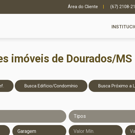
Área do Cliente
|
(67) 2108-2
INSTITUC
s imóveis de Dourados/MS 
f.
Busca Edifício/Condomínio
Busca Próximo a 
Tipos
Garagem