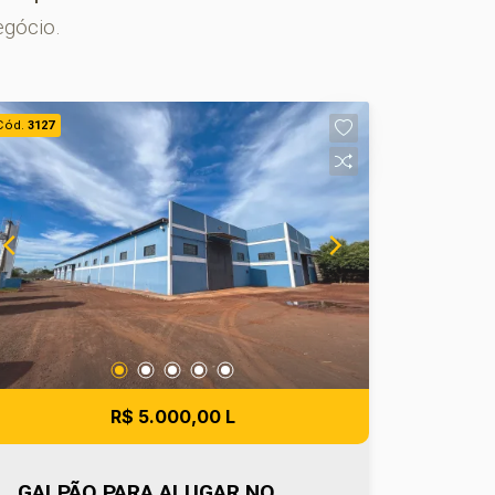
egócio.
Cód.
3127
R$ 5.000,00 L
GALPÃO PARA ALUGAR NO