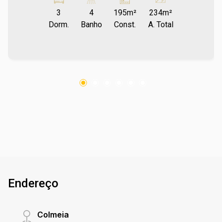
com churrasqueira é perfeito para reunir amigos
3
4
195m²
234m²
e familiares para momentos de lazer e
Dorm.
Banho
Const.
A. Total
descontração. Para mais informações entre em
contato e agende sua visita no número (67)
2108-2121 ou fale diretamente com nosso
Plantão de Vendas pelo número 67 99255-6175.
Corretor Diogo Ref imv 8785
Endereço
Colmeia