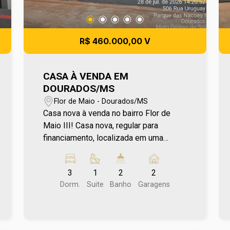
R$ 460.000,00 V
CASA À VENDA EM
DOURADOS/MS
Flor de Maio - Dourados/MS
Casa nova à venda no bairro Flor de
Maio III! Casa nova, regular para
financiamento, localizada em uma
região com grande expansão e
potencial de crescimento. Uma
3
1
2
2
excelente oportunidade para adquirir
Dorm.
Suite
Banho
Garagens
uma casa nova e acompanhar o
crescimento de uma região que vem
ganhando espaço e infraestrutura. Para
mais informações entre em contato e