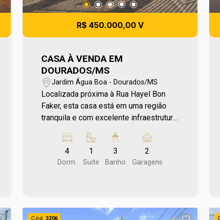
R$ 450.000,00 V
CASA À VENDA EM
DOURADOS/MS
Jardim Água Boa - Dourados/MS
Localizada próxima à Rua Hayel Bon
Faker, esta casa está em uma região
tranquila e com excelente infraestrutura,
ideal para quem busca praticidade e
qualidade de vida no dia a dia. A
4
1
3
2
localização oferece fácil acesso a
Dorm.
Suite
Banho
Garagens
escola, supermercados, farmácia e
diversos comércios, proporcionando
mais comodidade para toda a família.
Uma excelente oportunidade para morar
em um bairro tradicional e bem
Cód.
3206