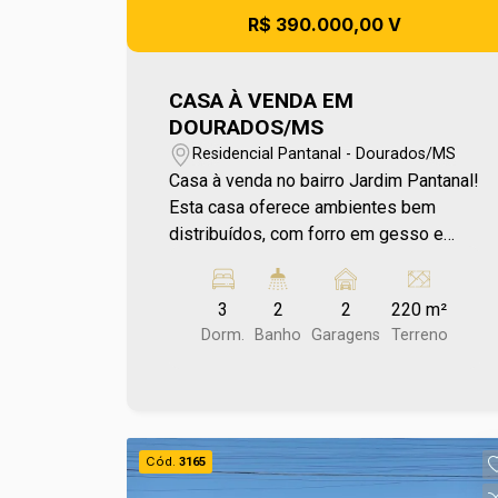
R$ 390.000,00 V
CASA À VENDA EM
DOURADOS/MS
Residencial Pantanal - Dourados/MS
Casa à venda no bairro Jardim Pantanal!
Esta casa oferece ambientes bem
distribuídos, com forro em gesso e
PVC que proporcionam um acabamento
aconchegante. A cozinha planejada
3
2
2
220 m²
garante praticidade e organização no
Dorm.
Banho
Garagens
Terreno
dia a dia, além de contar com banheiro
social, despensa e área de serviço.
Nos fundos, a casa possui edícula com
churrasqueira, criando um espaço ideal
para momentos de lazer e convivência
Cód.
3165
com a família e amigos. Localizada