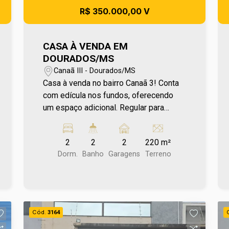
R$ 350.000,00 V
CASA À VENDA EM
DOURADOS/MS
Canaã III - Dourados/MS
Casa à venda no bairro Canaã 3! Conta
com edícula nos fundos, oferecendo
um espaço adicional. Regular para
financiamento bancário, facilita o
processo de aquisição e torna a
2
2
2
220 m²
oportunidade ainda mais acessível.
Dorm.
Banho
Garagens
Terreno
Localizada em um bairro com boa
infraestrutura, próxima a padarias,
mercados e praça, garante mais
comodidade e qualidade de vida para
toda a família. Para mais informações
Cód.
3164
entre em contato e agende sua visita no