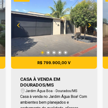
localizado, com tudo o que você
precisa por perto. Para mais
informações entre em contato e agende
sua visita no número (67) 2108-2121 ou
fale diretamente com nosso Plantão de
Vendas pelo número 67 99255-6175.
R$ 799.900,00 V
CASA À VENDA EM
DOURADOS/MS
Jardim Água Boa - Dourados/MS
Casa à venda no Jardim Água Boa! Com
ambientes bem planejados e