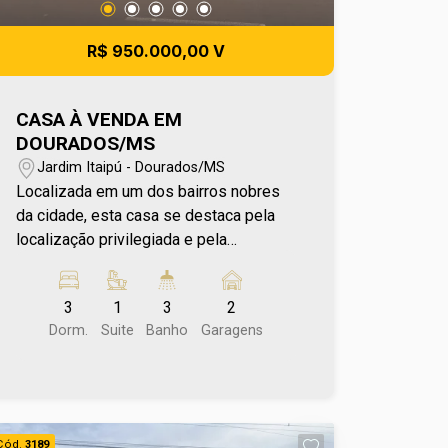
R$ 950.000,00 V
CASA À VENDA EM
DOURADOS/MS
Jardim Itaipú - Dourados/MS
Localizada em um dos bairros nobres
da cidade, esta casa se destaca pela
localização privilegiada e pela
versatilidade de uso. Ideal tanto para
moradia quanto para fins comerciais,
3
1
3
2
atende perfeitamente quem busca um
Dorm.
Suite
Banho
Garagens
espaço estratégico para clínicas,
consultórios ou escritórios. Situada
próxima a faculdades e a apenas 5
minutos do centro de Dourados,
oferece fácil acesso e excelente
Cód.
3189