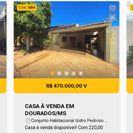
agende sua visita no número (67) 2108-
Cód.
3254
2121 ou fale diretamente com nosso
Plantão de Vendas pelo número 67
99255-6175.
R$ 470.000,00 V
CASA À VENDA EM
DOURADOS/MS
Conjunto Habitacional Izidro Pedroso -
Dourados/MS
Casa à venda disponível! Com 220,00