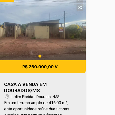
visibilidade, em uma região valorizada
e com grande fluxo. Para mais
informações entre em contato e agende
sua visita no número (67) 2108-2121 ou
fale diretamente com nosso Plantão de
Vendas pelo número 67 99255-6175.
R$ 260.000,00 V
CASA À VENDA EM
DOURADOS/MS
Jardim Flórida - Dourados/MS
Em um terreno amplo de 416,00 m²,
esta oportunidade reúne duas casas