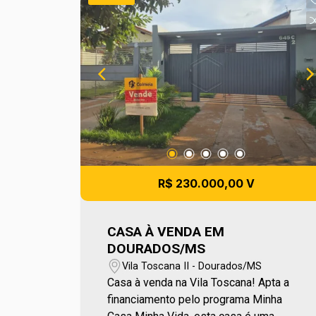
próximo ao centro e ao Shopping de
Dourados, proporciona fácil acesso,
praticidade e conveniência no dia a dia.
Para mais informações entre em
contato e agende sua visita no número
(67) 2108-2121 ou fale diretamente
com nosso Plantão de Vendas pelo
número 67 99255-6175.
R$ 230.000,00 V
CASA À VENDA EM
DOURADOS/MS
Vila Toscana II - Dourados/MS
Casa à venda na Vila Toscana! Apta a
financiamento pelo programa Minha