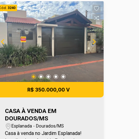
varanda, proporcionando mais conforto
Cód.
3240
e praticidade para o dia a dia. Como
diferencial, possui sistema de energia
solar, garantindo maior economia e
eficiência no consumo de energia. Para
mais informações entre em contato e
agende sua visita no número (67) 2108-
2121 ou fale diretamente com nosso
Plantão de Vendas pelo número 67
99255-6175.
R$ 350.000,00 V
CASA À VENDA EM
DOURADOS/MS
Esplanada - Dourados/MS
Casa à venda no Jardim Esplanada!