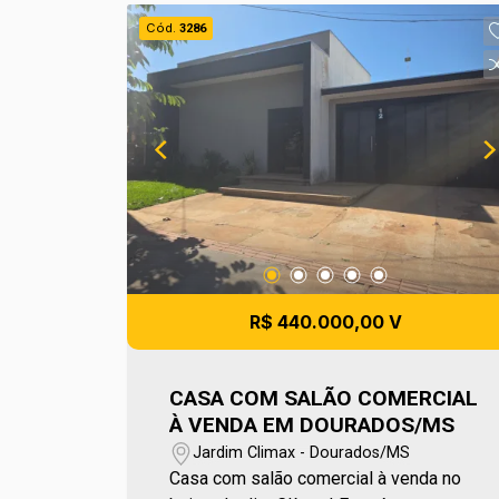
agende sua visita no número (67) 2108-
Cód.
3286
2121 ou fale diretamente com nosso
Plantão de Vendas pelo número 67
99255-6175.
R$ 440.000,00 V
CASA COM SALÃO COMERCIAL
À VENDA EM DOURADOS/MS
Jardim Climax - Dourados/MS
Casa com salão comercial à venda no