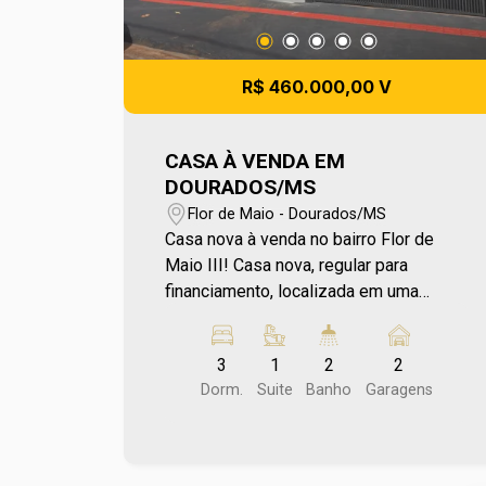
R$ 460.000,00 V
CASA À VENDA EM
DOURADOS/MS
Flor de Maio - Dourados/MS
Casa nova à venda no bairro Flor de
Maio III! Casa nova, regular para
financiamento, localizada em uma
região com grande expansão e
potencial de crescimento. Uma
3
1
2
2
excelente oportunidade para adquirir
Dorm.
Suite
Banho
Garagens
uma casa nova e acompanhar o
crescimento de uma região que vem
ganhando espaço e infraestrutura. Para
mais informações entre em contato e