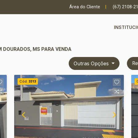
Área do Cliente
|
(67) 2108-2
INSTITUC
EM DOURADOS, MS PARA VENDA
Outras Opções
Re
Cód.
3313