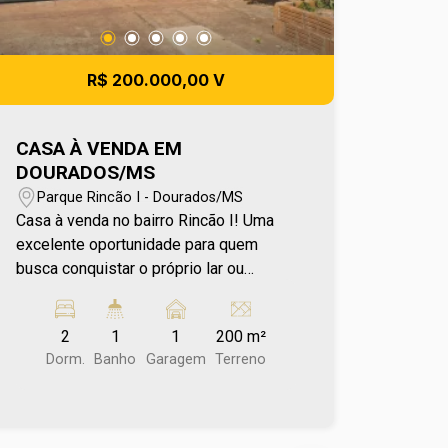
R$ 200.000,00 V
CASA À VENDA EM
DOURADOS/MS
Parque Rincão I - Dourados/MS
Casa à venda no bairro Rincão I! Uma
excelente oportunidade para quem
busca conquistar o próprio lar ou
investir em uma região em constante
crescimento, próxima a importantes
2
1
1
200 m²
indústrias. Apta a financiamento,
Dorm.
Banho
Garagem
Terreno
oferece condições que facilitam a
realização do sonho da casa própria.
Conta com 2 dormitórios, ambientes
funcionais e bem distribuídos, além de