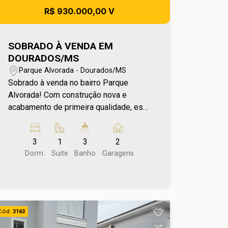
R$ 930.000,00 V
SOBRADO À VENDA EM
DOURADOS/MS
Parque Alvorada - Dourados/MS
Sobrado à venda no bairro Parque
Alvorada! Com construção nova e
acabamento de primeira qualidade, esta
casa estilo sobrado foi projetada para
oferecer conforto, sofisticação e
3
1
3
2
excelente aproveitamento dos
Dorm.
Suite
Banho
Garagens
espaços. Um projeto moderno que
valoriza cada ambiente, ideal para quem
busca um lar atual e bem estruturado.
Localizada em uma região estratégica
do bairro Novo Parque Alvorada, está
Cód.
3163
próxima a mercados, padarias e