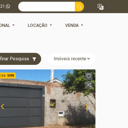
121
IONAL
LOCAÇÃO
VENDA
finar Pesquisa
Cód.
3292