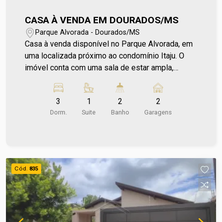
CASA À VENDA EM DOURADOS/MS
Parque Alvorada - Dourados/MS
Casa à venda disponível no Parque Alvorada, em
uma localizada próximo ao condomínio Itaju. O
imóvel conta com uma sala de estar ampla,
cozinha planejada, 2 quartos, 1 suíte e banheiro
social. Acabamentos em porcelanato que
3
1
2
2
garantem elegância e sofisticação ao ambiente.
Dorm.
Suite
Banho
Garagens
Para mais informações entre em contato e
agende sua visita no número (67) 2108-2121 ou
fale diretamente com nosso Plantão de Vendas
pelo número (67) 99255-6175. Corretora Eni Ref
Praedium - 1953
Cód.
835