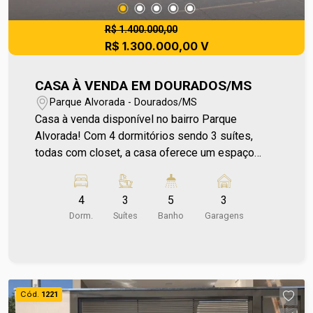
R$ 1.400.000,00
R$ 1.300.000,00 V
CASA À VENDA EM DOURADOS/MS
Parque Alvorada - Dourados/MS
Casa à venda disponível no bairro Parque
Alvorada! Com 4 dormitórios sendo 3 suítes,
todas com closet, a casa oferece um espaço
amplo e super aconchegante. A suíte principal,
localizada no piso superior, conta com uma
4
3
5
3
banheira e escritório com sacada, proporcionando
Dorm.
Suítes
Banho
Garagens
um ambiente perfeito para relaxar e trabalhar. A
cozinha planejada com armários é um verdadeiro
destaque, além do lavabo, sala de TV e sala de
jantar, que garantem a integração e praticidade
dos ambientes. A casa também conta com
Cód.
1221
energia solar e poço artesiano, trazendo mais