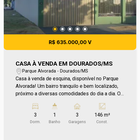
R$ 635.000,00 V
CASA À VENDA EM DOURADOS/MS
Parque Alvorada - Dourados/MS
Casa à venda de esquina, disponível no Parque
Alvorada! Um bairro tranquilo e bem localizado,
próximo a diversas comodidades do dia a dia. O
imóvel conta com ambientes amplos e bem
distribuídos, proporcionando conforto e
3
1
3
146 m²
praticidade. A varanda gourmet com churrasqueira
Dorm.
Banho
Garagens
Const.
é perfeita para momentos de lazer, e o quintal
espaçoso oferece inúmeras possibilidades para
aproveitar ao máximo cada espaço. Para mais