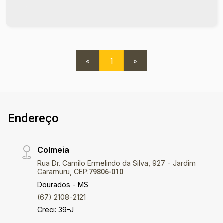
completa com piscina e churrasqueira. Localizada
no Parque Alvorada, um bairro valorizado e
seguro, próximo à universidades, mercados,
farmácias, padarias e diversas comodidades.
Entre em contato e agende sua visita no número
«
1
»
(67) 2108-2121 ou fale diretamente com nosso
Plantão de Vendas pelo número 67 99255-6175.
Corretora Eni Os valores de IPTU e Condomínio
poderão sofrer reajustes de valores sem aviso
prévio, pois são de responsabilidade da
Endereço
administradora do condomínio e prefeitura
municipal. A metragem informada é aproximada e
Colmeia
pode apresentar pequenas variações. Ref imv
8347
Rua Dr. Camilo Ermelindo da Silva, 927 - Jardim
Caramuru, CEP:
79806-010
Dourados - MS
(67) 2108-2121
Creci: 39-J