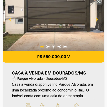
economia e sustentabilidade para o seu dia a dia.
Na área externa, você encontra uma varanda
gourmet com churrasqueira, além de uma piscina
e um banheiro externo, completando esse
ambiente incrível. Para mais informações entre
em contato e agende sua visita no número (67)
2108-2121 ou fale diretamente com nosso
Plantão de Vendas pelo número 67 99255-6175.
Corretora Eni Ref Praedium - CA0047
R$ 550.000,00 V
CASA À VENDA EM DOURADOS/MS
Parque Alvorada - Dourados/MS
Casa à venda disponível no Parque Alvorada, em
uma localizada próximo ao condomínio Itaju. O
imóvel conta com uma sala de estar ampla,
cozinha planejada, 2 quartos, 1 suíte e banheiro