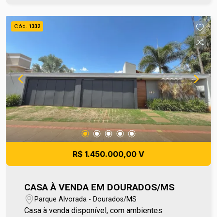
informações entre em contato e agende sua
visita no número (67) 2108-2121 ou fale
Cód.
1332
diretamente com nosso Plantão de Vendas pelo
número 67 99255-6175. Corretoras Eni e Andreia
Ref Praedium - CA137
R$ 1.450.000,00 V
CASA À VENDA EM DOURADOS/MS
Parque Alvorada - Dourados/MS
Casa à venda disponível, com ambientes