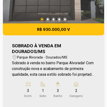
R$ 930.000,00 V
SOBRADO À VENDA EM
DOURADOS/MS
Parque Alvorada - Dourados/MS
Sobrado à venda no bairro Parque Alvorada! Com
construção nova e acabamento de primeira
qualidade, esta casa estilo sobrado foi projetada
para oferecer conforto, sofisticação e excelente
aproveitamento dos espaços. Um projeto
3
1
3
2
moderno que valoriza cada ambiente, ideal para
Dorm.
Suite
Banho
Garagens
quem busca um lar atual e bem estruturado.
Localizada em uma região estratégica do bairro