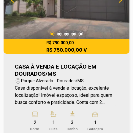
R$ 790.000,00
R$ 750.000,00 V
CASA À VENDA E LOCAÇÃO EM
DOURADOS/MS
Parque Alvorada - Dourados/MS
Casa disponível à venda e locação, excelente
localização! Imóvel espaçoso, ideal para quem
busca conforto e praticidade. Conta com 2
quartos e 1 suíte, todos com armários, além de
sala, cozinha planejada com armários, lavabo,
2
1
3
1
banheiro social, área de serviço e despensa. Para
Dorm.
Suite
Banho
Garagem
momentos de lazer, dispõe de uma área gourmet