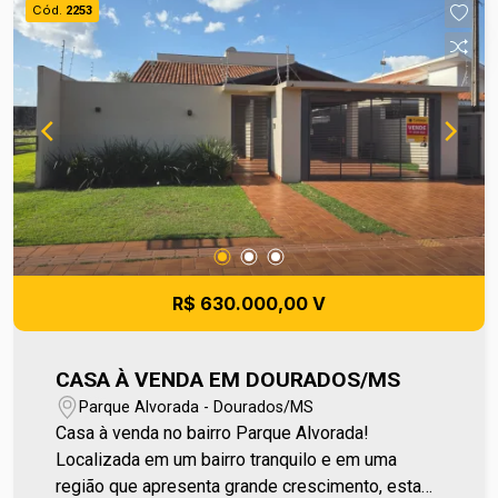
Cód.
2253
Pedroso de Camargo e a poucos minutos da
Unigran, garantindo mais praticidade no dia a dia.
Entre em contato e agende sua visita no número
(67) 2108-2121 ou fale diretamente com nosso
Plantão de Vendas pelo número 67 99255-6175.
Corretores Eni e Galdino
R$ 630.000,00 V
CASA À VENDA EM DOURADOS/MS
Parque Alvorada - Dourados/MS
Casa à venda no bairro Parque Alvorada!
Localizada em um bairro tranquilo e em uma
região que apresenta grande crescimento, esta