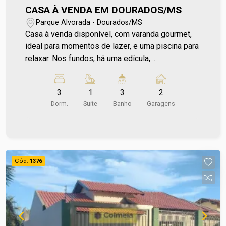
CASA À VENDA EM DOURADOS/MS
Parque Alvorada - Dourados/MS
Casa à venda disponível, com varanda gourmet,
ideal para momentos de lazer, e uma piscina para
relaxar. Nos fundos, há uma edícula,
proporcionando mais espaço e versatilidade.
Localizada em um bairro seguro e valorizado,
3
1
3
2
oferecendo qualidade de vida. Para mais
Dorm.
Suite
Banho
Garagens
informações entre em contato e agende sua
visita no número (67) 2108-2121 ou fale
diretamente com nosso Plantão de Vendas pelo
número 67 99255-6175. Corretor Galdino Ref
Praedium - CA141
Cód.
1376