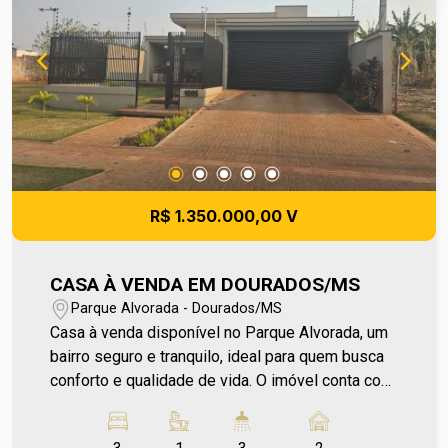
em contato e agende sua visita no número (67)
2108-2121 ou fale diretamente com nosso
Plantão de Vendas pelo número 67 99255-6175.
Os valores de IPTU e Condomínio poderão sofrer
reajustes de valores sem aviso prévio, pois são
de responsabilidade da administradora do
condomínio e prefeitura municipal. A metragem
informada é aproximada e pode apresentar
pequenas variações.
R$ 1.350.000,00 V
CASA À VENDA EM DOURADOS/MS
Parque Alvorada - Dourados/MS
Casa à venda disponível no Parque Alvorada, um
bairro seguro e tranquilo, ideal para quem busca
conforto e qualidade de vida. O imóvel conta com
acabamento sofisticado, ambientes amplos e
bem iluminados, além de móveis planejados que