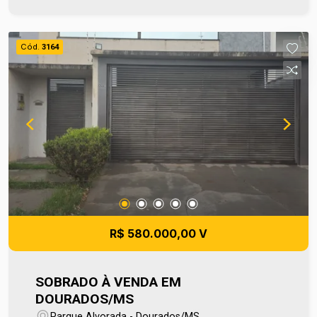
Novo Parque Alvorada, está próxima a mercados,
padarias e diversos serviços essenciais,
garantindo praticidade e comodidade no dia a dia.
Cód.
3164
Uma excelente oportunidade para morar com
qualidade, em um endereço valorizado e com
tudo o que você precisa por perto. Para mais
informações entre em contato e agende sua
visita no número (67) 2108-2121 ou fale
diretamente com nosso Plantão de Vendas pelo
número 67 99255-6175.
R$ 580.000,00 V
SOBRADO À VENDA EM
DOURADOS/MS
Parque Alvorada - Dourados/MS