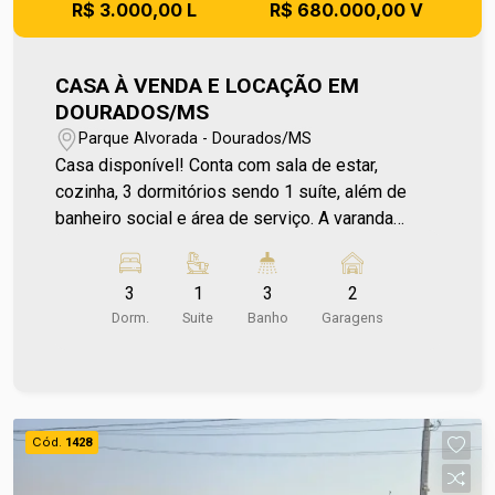
R$ 3.000,00 L
R$ 680.000,00 V
CASA À VENDA E LOCAÇÃO EM
DOURADOS/MS
Parque Alvorada - Dourados/MS
Casa disponível! Conta com sala de estar,
cozinha, 3 dormitórios sendo 1 suíte, além de
banheiro social e área de serviço. A varanda
gourmet com churrasqueira amplia ainda mais as
possibilidades de uso da casa, criando um
3
1
3
2
ambiente ideal para reunir família e amigos.
Dorm.
Suite
Banho
Garagens
Como apoio, a casa possui edícula com 1
dormitório e 1 banheiro, oferecendo mais
praticidade ao espaço. Localizada no bairro
Parque Alvorada, em uma região tranquila e
excelente para moradia, esta casa é uma ótima
Cód.
1428
oportunidade para quem busca conforto e
qualidade de vida. Para mais informações entre