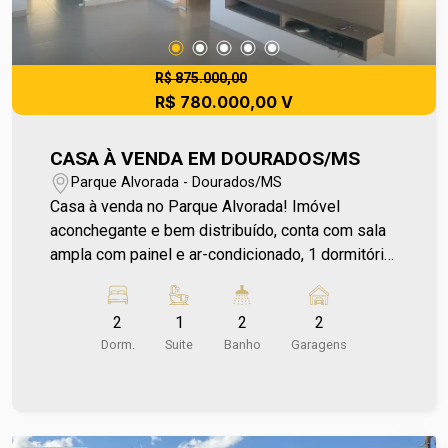
R$ 875.000,00
R$ 780.000,00 V
CASA À VENDA EM DOURADOS/MS
Parque Alvorada - Dourados/MS
Casa à venda no Parque Alvorada! Imóvel
aconchegante e bem distribuído, conta com sala
ampla com painel e ar-condicionado, 1 dormitório
com armário e ar-condicionado, 1 dormitório com
armário, 1 banheiro social e 1 suíte com armário e
2
1
2
2
ar-condicionado. A cozinha é planejada, e o
Dorm.
Suite
Banho
Garagens
imóvel possui uma área ampla agregada, área de
serviço externa e garagem para dois veículos.
Possui diferenciais com poço artesiano e
energia solar com geração de 500 kW. Ótima
localização próximo à Escola Municipal Aurora