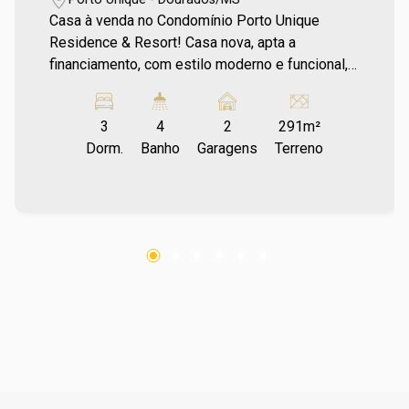
Casa à venda no Condomínio Porto Unique
Residence & Resort! Casa nova, apta a
financiamento, com estilo moderno e funcional,
ideal para quem busca sofisticação, conforto e
qualidade de vida em um dos condomínios mais
3
4
2
291m²
desejados da região. Localizada em um
Dorm.
Banho
Garagens
Terreno
condomínio fechado de alto padrão, o Porto
Unique Spa & Resort foi pensado para
proporcionar uma experiência única de morar
bem, com uma infraestrutura completa de lazer,
conforto e segurança 24 horas. Uma
oportunidade imperdível de viver com
exclusividade e qualidade de vida! Para mais
informações entre em contato e agende sua
visita no número (67) 2108-2121 ou fale
diretamente com nosso Plantão de Vendas pelo
número 67 99255-6175.