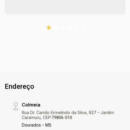
2108-2121. Os valores de IPTU e Condomínio
poderão sofrer reajustes de valores sem aviso
prévio, pois são de responsabilidade da
administradora do condomínio e prefeitura
municipal. A metragem informada é aproximada
e pode apresentar pequenas variações. Ref imv
3875
Endereço
Colmeia
Rua Dr. Camilo Ermelindo da Silva, 927 - Jardim
Caramuru, CEP:
79806-010
Dourados - MS