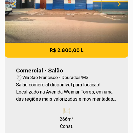
R$ 2.800,00 L
Comercial - Salão
Vila São Francisco - Dourados/MS
Salão comercial disponível para locação!
Localizado na Avenida Weimar Torres, em uma
das regiões mais valorizadas e movimentadas
do centro, este imóvel oferece alto potencial
para o seu negócio, ideal para serviços como
266m²
autopeças e atividades variadas do setor. Entre
Const.
em contato e agende sua visita no número (67)