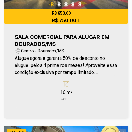
R$ 850,00
R$ 750,00 L
SALA COMERCIAL PARA ALUGAR EM
DOURADOS/MS
Centro - Dourados/MS
Alugue agora e garanta 50% de desconto no
aluguel pelos 4 primeiros meses! Aproveite essa
condição exclusiva por tempo limitado.
(Desconto válido apenas sobre o valor do
aluguel. Outras despesas não incluídas.) Sala
16 m²
comercial disponível para locação no Edifício
Const.
Office Center! Localizada no centro, próximo ao
Terminal de Transbordo e às principais avenidas.
O condomínio opera por meio de rateio de
despesas, abrangendo luz e água individuais de
cada sala, além das áreas comuns. Também inclui
Cód.