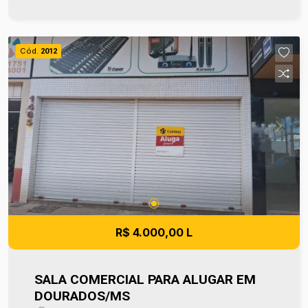
sua visita no número (67) 2108-2121. Os valores
de IPTU e Condomínio poderão sofrer reajustes
de valores sem aviso prévio, pois são de
Cód.
2012
responsabilidade da administradora do
condomínio e prefeitura municipal. A metragem
informada é aproximada e pode apresentar
pequenas variações. Ref imv 1449
R$ 4.000,00 L
SALA COMERCIAL PARA ALUGAR EM
DOURADOS/MS