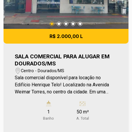
R$ 2.000,00 L
SALA COMERCIAL PARA ALUGAR EM
DOURADOS/MS
Centro - Dourados/MS
Sala comercial disponível para locação no
Edifício Henrique Telo! Localizado na Avenida
Weimar Torres, no centro da cidade. Em uma
localização estratégica e de grande visibilidade,
a sala oferece fácil acesso, ideal para diversos
1
50 m²
tipos de negócios. Entre em contato e agende
Banho
A. Total
sua visita no número (67) 2108-2121. Os valores
de IPTU e Condomínio poderão sofrer reajustes