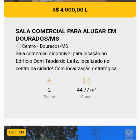
R$ 4.000,00 L
SALA COMERCIAL PARA ALUGAR EM
DOURADOS/MS
Centro - Dourados/MS
Sala comercial disponível para locação no
Edifício Dom Teodardo Leitz, localizado no
centro da cidade! Com localização estratégica,
oferece fácil acesso a comércios e serviços,
sendo ideal para negócios que buscam
2
44.77 m²
praticidade e visibilidade. Aproveite a
Banho
Const.
oportunidade de estabelecer seu
empreendimento em uma região valorizada. Entre
em contato e agende sua visita no número (67)
2108-2121. Os valores de IPTU e Condomínio
poderão sofrer reajustes de valores sem aviso
Cód.
612
prévio, pois são de responsabilidade da