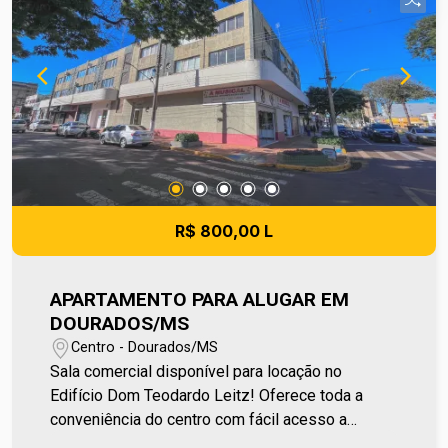
condomínio e prefeitura municipal. A metragem
informada é aproximada e pode apresentar
pequenas variações. Ref imv 782
R$ 800,00 L
APARTAMENTO PARA ALUGAR EM
DOURADOS/MS
Centro - Dourados/MS
Sala comercial disponível para locação no
Edifício Dom Teodardo Leitz! Oferece toda a
conveniência do centro com fácil acesso a
comércios, bancos e serviços essenciais. O