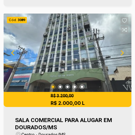
de valores sem aviso prévio, pois são de
responsabilidade da administradora do
condomínio e prefeitura municipal. A metragem
Cód.
3089
informada é aproximada e pode apresentar
pequenas variações.
R$ 3.200,00
R$ 2.000,00 L
SALA COMERCIAL PARA ALUGAR EM
DOURADOS/MS
Centro - Dourados/MS