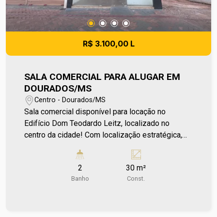
R$ 3.100,00 L
SALA COMERCIAL PARA ALUGAR EM
DOURADOS/MS
Centro - Dourados/MS
Sala comercial disponível para locação no
Edifício Dom Teodardo Leitz, localizado no
centro da cidade! Com localização estratégica,
oferece fácil acesso a comércios e serviços,
sendo ideal para negócios que buscam
2
30 m²
praticidade e visibilidade. Aproveite a
Banho
Const.
oportunidade de estabelecer seu
empreendimento em uma região valorizada. Entre
em contato e agende sua visita no número (67)
2108-2121. Os valores de IPTU e Condomínio