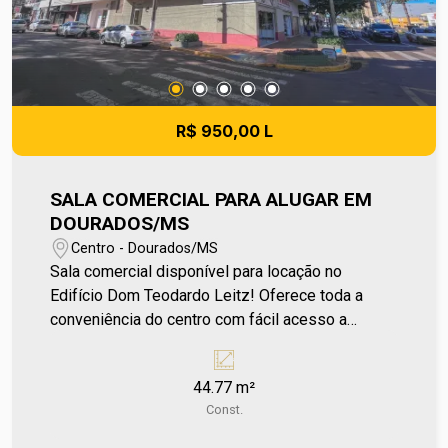
R$ 950,00 L
SALA COMERCIAL PARA ALUGAR EM
DOURADOS/MS
Centro - Dourados/MS
Sala comercial disponível para locação no
Edifício Dom Teodardo Leitz! Oferece toda a
conveniência do centro com fácil acesso a
comércios, bancos e serviços essenciais. O
edifício conta com várias opções de salas
44.77 m²
comerciais, ideais para escritórios ou outros
Const.
negócios. Aproveite a oportunidade de estar em
um ponto estratégico. Entre em contato e agende