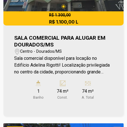
R$ 1.300,00
R$ 1.100,00 L
SALA COMERCIAL PARA ALUGAR EM
DOURADOS/MS
Centro - Dourados/MS
Sala comercial disponível para locação no
Edifício Adelina Rigotti! Localização privilegiada
no centro da cidade, proporcionando grande
visibilidade para sua empresa. Com fácil acesso
a diversos serviços e comércios da região. Entre
1
74 m²
74 m²
em contato e agende sua visita no número 67
Banho
Const.
A. Total
2108-2121. Os valores de IPTU e Condomínio
poderão sofrer reajustes de valores sem aviso
prévio, pois são de responsabilidade da
administradora do condomínio e prefeitura
municipal. A metragem informada é aproximada e