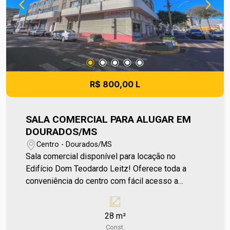
R$ 800,00 L
SALA COMERCIAL PARA ALUGAR EM
DOURADOS/MS
Centro - Dourados/MS
Sala comercial disponível para locação no
Edifício Dom Teodardo Leitz! Oferece toda a
conveniência do centro com fácil acesso a
comércios, bancos e serviços essenciais. O
edifício conta com várias opções de salas
28 m²
comerciais, ideais para escritórios ou outros
Const.