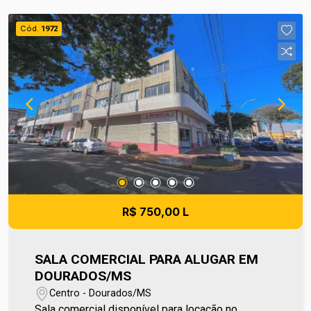
2108-2121. Os valores de IPTU e Condomínio
poderão sofrer reajustes de valores sem aviso
Cód.
1972
prévio, pois são de responsabilidade da
administradora do condomínio e prefeitura
municipal. A metragem informada é aproximada e
pode apresentar pequenas variações. Ref imv
3141
R$ 750,00 L
SALA COMERCIAL PARA ALUGAR EM
DOURADOS/MS
Centro - Dourados/MS
Sala comercial disponível para locação no