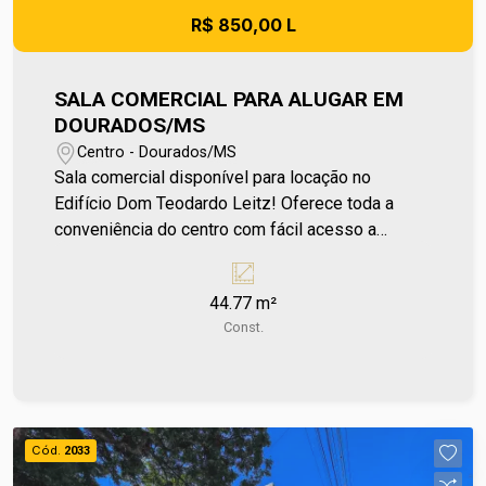
R$ 850,00 L
SALA COMERCIAL PARA ALUGAR EM
DOURADOS/MS
Centro - Dourados/MS
Sala comercial disponível para locação no
Edifício Dom Teodardo Leitz! Oferece toda a
conveniência do centro com fácil acesso a
comércios, bancos e serviços essenciais. O
edifício conta com várias opções de salas
44.77 m²
comerciais, ideais para escritórios ou outros
Const.
negócios. Aproveite a oportunidade de estar em
um ponto estratégico. Entre em contato e agende
sua visita no número (67) 2108-2121. Os valores
de IPTU e Condomínio poderão sofrer reajustes
de valores sem aviso prévio, pois são de
Cód.
2033
responsabilidade da administradora do