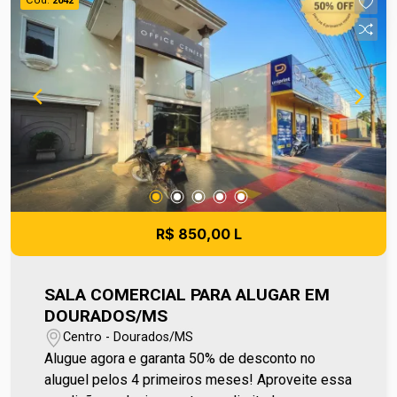
2042
compras de materiais e limpeza das áreas
compartilhadas, garantindo praticidade e
organização. Entre em contato e agende sua
visita no número (67) 2108-2121. Os valores de
IPTU e Condomínio poderão sofrer reajustes de
valores sem aviso prévio, pois são de
responsabilidade da administradora do
condomínio e prefeitura municipal. A metragem
informada é aproximada e pode apresentar
pequenas variações. Ref imv 3873
R$ 850,00 L
SALA COMERCIAL PARA ALUGAR EM
DOURADOS/MS
Centro - Dourados/MS
Alugue agora e garanta 50% de desconto no
aluguel pelos 4 primeiros meses! Aproveite essa