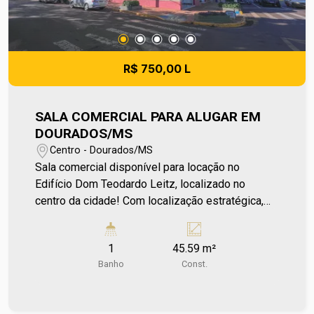
R$ 750,00 L
SALA COMERCIAL PARA ALUGAR EM
DOURADOS/MS
Centro - Dourados/MS
Sala comercial disponível para locação no
Edifício Dom Teodardo Leitz, localizado no
centro da cidade! Com localização estratégica,
oferece fácil acesso a comércios e serviços,
sendo ideal para negócios que buscam
1
45.59 m²
praticidade e visibilidade. Aproveite a
Banho
Const.
oportunidade de estabelecer seu
empreendimento em uma região valorizada. Entre
em contato e agende sua visita no número (67)