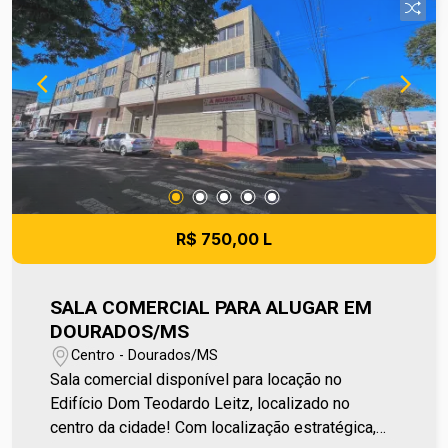
administradora do condomínio e prefeitura
municipal. A metragem informada é aproximada e
pode apresentar pequenas variações. Ref imv
851
R$ 750,00 L
SALA COMERCIAL PARA ALUGAR EM
DOURADOS/MS
Centro - Dourados/MS
Sala comercial disponível para locação no
Edifício Dom Teodardo Leitz, localizado no
centro da cidade! Com localização estratégica,