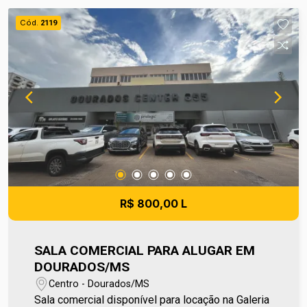
poderão sofrer reajustes de valores sem aviso
Cód.
2119
prévio, pois são de responsabilidade da
administradora do condomínio e prefeitura
municipal. A metragem informada é aproximada e
pode apresentar pequenas variações. Ref imv
1367
R$ 800,00 L
SALA COMERCIAL PARA ALUGAR EM
DOURADOS/MS
Centro - Dourados/MS
Sala comercial disponível para locação na Galeria