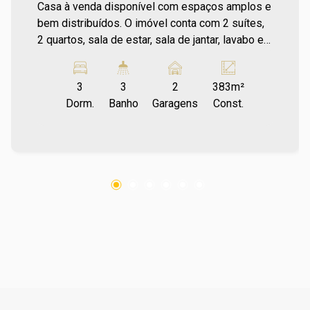
Casa à venda disponível com espaços amplos e
bem distribuídos. O imóvel conta com 2 suítes,
2 quartos, sala de estar, sala de jantar, lavabo e
escritório, proporcionando conforto e
funcionalidade. Além disso, possui 1 banheiro
3
3
2
383m²
social, quarto de serviço com banheiro, sacada,
Dorm.
Banho
Garagens
Const.
despensa e uma charmosa varanda com
churrasqueira. A área de serviço é coberta, e a
garagem acomoda 2 carros com cobertura. Para
mais informações entre em contato e agende
sua visita no número (67) 2108-2121 ou fale
diretamente com nosso Plantão de Vendas pelo
número (67) 99255-6175. Corretor Diogo Ref
Praedium - 1833