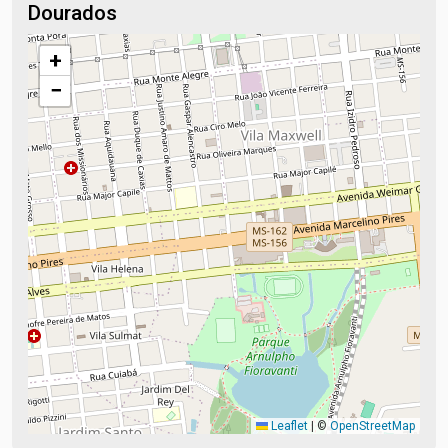
Dourados
+
−
Leaflet
|
©
OpenStreetMap