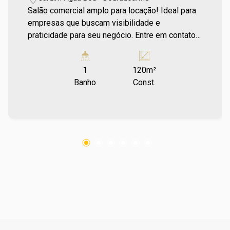
Salão comercial amplo para locação! Ideal para
empresas que buscam visibilidade e
praticidade para seu negócio. Entre em contato
e agende sua visita no número (67) 2108-2121.
Os valores de IPTU e Condomínio poderão
1
120m²
sofrer reajustes de valores sem aviso prévio,
Banho
Const.
pois são de responsabilidade da administradora
do condomínio e prefeitura municipal. A
metragem informada é aproximada e pode
apresentar pequenas variações. Ref imv 3361