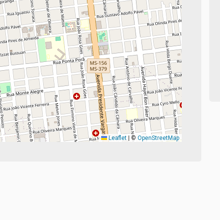
Leaflet
|
©
OpenStreetMap