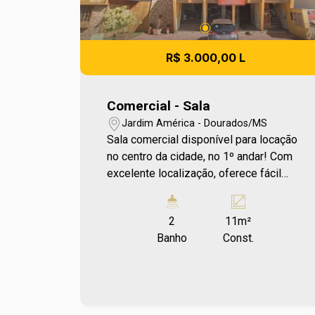
R$ 3.000,00 L
Comercial - Sala
Jardim América - Dourados/MS
Sala comercial disponível para locação
no centro da cidade, no 1º andar! Com
excelente localização, oferece fácil
acesso a diversos comércios e
serviços essenciais. Aproveite a
2
11m²
oportunidade de estar em um ponto
Banho
Const.
estratégico da cidade! Entre em contato
e agende sua visita no número (67)
2108-2121. Os valores de IPTU e
Condomínio poderão sofrer reajustes
de valores sem aviso prévio, pois são