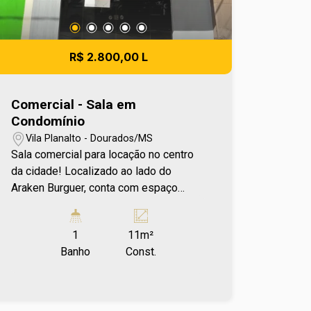
colaboradores e facilitando o dia a dia.
Entre em contato e agende sua visita no
número (67) 2108-2121. Os valores de
R$ 2.800,00 L
IPTU e Condomínio poderão sofrer
reajustes de valores sem aviso prévio,
pois são de responsabilidade da
Comercial - Sala em
administradora do condomínio e
Condomínio
prefeitura municipal. A metragem
Vila Planalto - Dourados/MS
informada é aproximada e pode
Sala comercial para locação no centro
apresentar pequenas variações.
da cidade! Localizado ao lado do
Araken Burguer, conta com espaço
amplo, ideal para empresas que
buscam visibilidade e praticidade para
1
11m²
seu negócio. Entre em contato e
Banho
Const.
agende sua visita no número (67) 2108-
2121. Os valores de IPTU e
Condomínio poderão sofrer reajustes
de valores sem aviso prévio, pois são