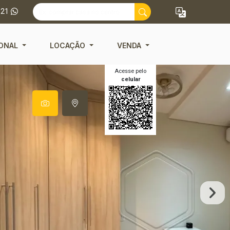
121
IONAL
LOCAÇÃO
VENDA
Acesse pelo
celular