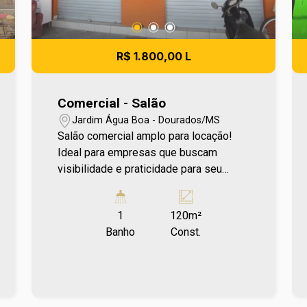
R$ 1.800,00 L
Comercial - Salão
Jardim Água Boa - Dourados/MS
Salão comercial amplo para locação!
Ideal para empresas que buscam
visibilidade e praticidade para seu
negócio. Entre em contato e agende sua
visita no número (67) 2108-2121. Os
1
120m²
valores de IPTU e Condomínio poderão
Banho
Const.
sofrer reajustes de valores sem aviso
prévio, pois são de responsabilidade
da administradora do condomínio e
prefeitura municipal. A metragem
informada é aproximada e pode