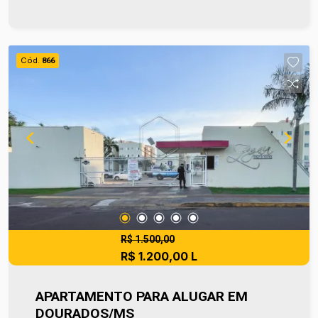
dia. Entre em contato e agende sua visita no
número (67) 2108-2121. Os valores de IPTU e
Condomínio poderão sofrer reajustes de valores
sem aviso prévio, pois são de responsabilidade
Cód.
866
da administradora do condomínio e prefeitura
municipal. A metragem informada é aproximada e
pode apresentar pequenas variações. Ref imv
9201
R$ 1.500,00
R$ 1.200,00 L
APARTAMENTO PARA ALUGAR EM
DOURADOS/MS