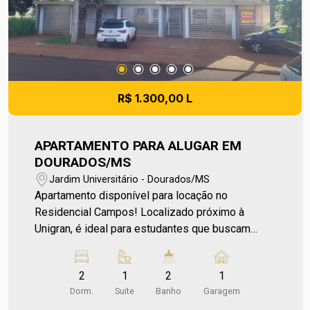
R$ 1.300,00 L
APARTAMENTO PARA ALUGAR EM
DOURADOS/MS
Jardim Universitário - Dourados/MS
Apartamento disponível para locação no
Residencial Campos! Localizado próximo à
Unigran, é ideal para estudantes que buscam
facilidade de acesso à universidade. O imóvel
conta com sala de estar, cozinha, 2 dormitórios
2
1
2
1
sendo 1 suíte, área de serviço e sacada,
Dorm.
Suite
Banho
Garagem
proporcionando conforto e praticidade no dia a