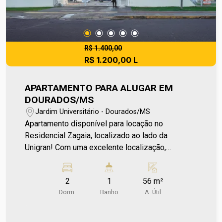
R$ 1.400,00
R$ 1.200,00 L
APARTAMENTO PARA ALUGAR EM
DOURADOS/MS
Jardim Universitário - Dourados/MS
Apartamento disponível para locação no
Residencial Zagaia, localizado ao lado da
Unigran! Com uma excelente localização,
simplificando sua rotina e garantindo mais tempo
para você, oferece fácil acesso à universidade e
2
1
56 m²
aos principais serviços da região. O apartamento
Dorm.
Banho
A. Útil
conta com 2 dormitórios, sala de estar, cozinha
integrada à área de serviço, banheiro social e
uma sacada, proporcionando um espaço