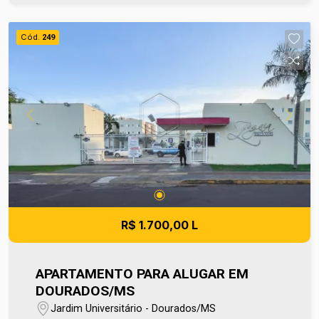
agradável para o seu conforto. Entre em contato e
agende sua visita no número (67) 2108-2121. Os
Cód.
249
valores de IPTU e Condomínio poderão sofrer
reajustes de valores sem aviso prévio, pois são
de responsabilidade da administradora do
condomínio e prefeitura municipal. Ref imv 8852
R$ 1.700,00 L
APARTAMENTO PARA ALUGAR EM
DOURADOS/MS
Jardim Universitário - Dourados/MS