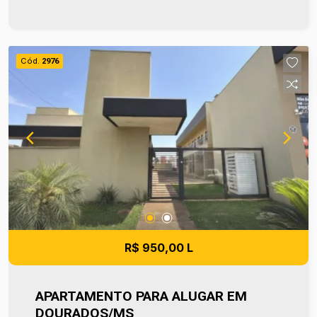
que o condomínio já inclui água e IPTU, gerando
mais economia e tranquilidade no seu orçamento.
Além da proximidade com a universidade, a
região oferece acesso rápido a mercados,
Cód.
2976
farmácias, padarias, conveniências e pontos de
transporte, otimizando cada detalhe da sua rotina.
Entre em contato e agende sua visita no número
(67) 2108-2121. Os valores de IPTU e
Condomínio poderão sofrer reajustes de valores
sem aviso prévio, pois são de responsabilidade
da administradora do condomínio e prefeitura
municipal. A metragem informada é aproximada e
pode apresentar pequenas variações.
R$ 950,00 L
APARTAMENTO PARA ALUGAR EM
DOURADOS/MS