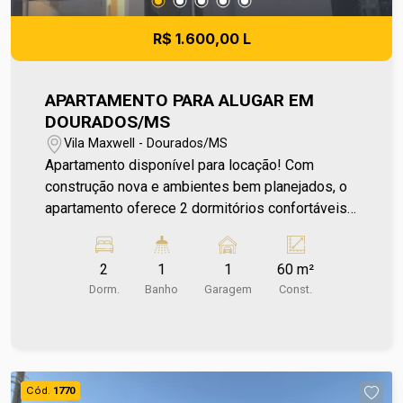
R$ 1.600,00 L
APARTAMENTO PARA ALUGAR EM
DOURADOS/MS
Vila Maxwell - Dourados/MS
Apartamento disponível para locação! Com
construção nova e ambientes bem planejados, o
apartamento oferece 2 dormitórios confortáveis,
sala de estar, cozinha, banheiro social, além de
uma sacada que traz mais ventilação e
2
1
1
60 m²
luminosidade para o espaço. Conta ainda com
Dorm.
Banho
Garagem
Const.
garagem para 1 carro, garantindo segurança no
dia a dia. Sua localização é um grande diferencial,
ficando a poucos minutos do Amigão
Supermercados e do Shopping Avenida Center,
onde você encontra diversas opções de
Cód.
1770
compras, lazer e serviços. Um apartamento para