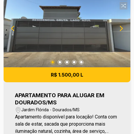
quem busca comodidade e fácil acesso aos
principais pontos da cidade. Entre em contato e
agende sua visita no número (67) 2108-2121. Os
valores de IPTU e Condomínio poderão sofrer
reajustes de valores sem aviso prévio, pois são
de responsabilidade da administradora do
condomínio e prefeitura municipal. A metragem
informada é aproximada e pode apresentar
pequenas variações.
R$ 1.500,00 L
APARTAMENTO PARA ALUGAR EM
DOURADOS/MS
Jardim Flórida - Dourados/MS
Apartamento disponível para locação! Conta com
sala de estar, sacada que proporciona mais
iluminação natural, cozinha, área de serviço,