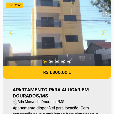
onde você encontra diversas opções de
Cód.
2868
compras, lazer e serviços. Um apartamento para
quem busca comodidade e fácil acesso aos
principais pontos da cidade. Entre em contato e
agende sua visita no número (67) 2108-2121. Os
valores de IPTU e Condomínio poderão sofrer
reajustes de valores sem aviso prévio, pois são
de responsabilidade da administradora do
condomínio e prefeitura municipal. A metragem
informada é aproximada e pode apresentar
pequenas variações.
R$ 1.300,00 L
APARTAMENTO PARA ALUGAR EM
DOURADOS/MS
Vila Maxwell - Dourados/MS
Apartamento disponível para locação! Com