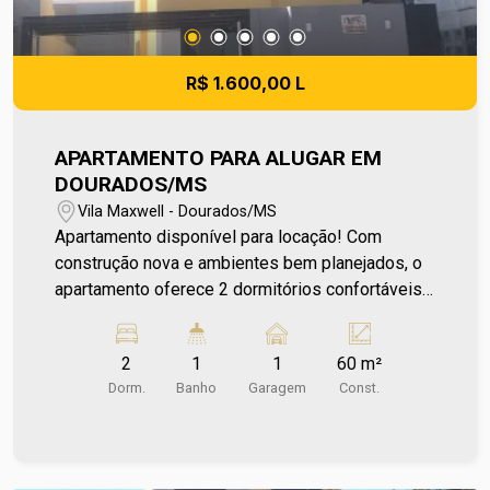
pode apresentar pequenas variações.
R$ 1.600,00 L
APARTAMENTO PARA ALUGAR EM
DOURADOS/MS
Vila Maxwell - Dourados/MS
Apartamento disponível para locação! Com
construção nova e ambientes bem planejados, o
apartamento oferece 2 dormitórios confortáveis,
sala de estar, cozinha, banheiro social, além de
uma sacada que traz mais ventilação e
2
1
1
60 m²
luminosidade para o espaço. Conta ainda com
Dorm.
Banho
Garagem
Const.
garagem para 1 carro, garantindo segurança no
dia a dia. Sua localização é um grande diferencial,
ficando a poucos minutos do Amigão
Supermercados e do Shopping Avenida Center,