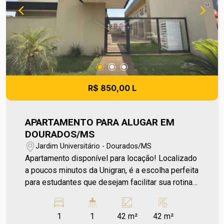
R$ 850,00 L
APARTAMENTO PARA ALUGAR EM
DOURADOS/MS
Jardim Universitário - Dourados/MS
Apartamento disponível para locação! Localizado
a poucos minutos da Unigran, é a escolha perfeita
para estudantes que desejam facilitar sua rotina
e estar mais próximo da universidade. O
apartamento conta com 1 dormitório confortável,
1
1
42 m²
42 m²
cozinha equipada com gabinete, banheiro social e