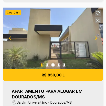
Além da proximidade com a universidade, a
região oferece acesso rápido a mercados,
Cód.
2961
farmácias, padarias, conveniências e pontos de
transporte, otimizando cada detalhe da sua rotina.
Entre em contato e agende sua visita no número
(67) 2108-2121. Os valores de IPTU e
Condomínio poderão sofrer reajustes de valores
sem aviso prévio, pois são de responsabilidade
da administradora do condomínio e prefeitura
municipal. A metragem informada é aproximada e
pode apresentar pequenas variações.
R$ 850,00 L
APARTAMENTO PARA ALUGAR EM
DOURADOS/MS
Jardim Universitário - Dourados/MS