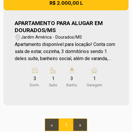
R$ 2.000,00 L
APARTAMENTO PARA ALUGAR EM
DOURADOS/MS
Jardim América - Dourados/MS
Apartamento disponível para locação! Conta com
sala de estar, cozinha, 3 dormitórios sendo 1
deles suíte, banheiro social, além de varanda,
sacada e área de serviço. Muito bem localizado,
está a poucas quadras do Supermercado ABV da
3
1
3
1
Albino Torraca, além de contar com fácil acesso a
Dorm.
Suite
Banho
Garagem
comércios, serviços e demais conveniências da
região. Entre em contato e agende sua visita no
número (67) 2108-2121. Os valores de IPTU e
Condomínio poderão sofrer reajustes de valores
sem aviso prévio, pois são de responsabilidade
da administradora do condomínio e prefeitura
«
1
»
municipal. A metragem informada é aproximada e