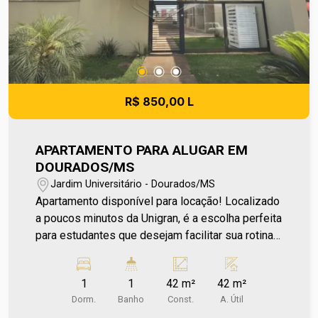
sem aviso prévio, pois são de responsabilidade
da administradora do condomínio e prefeitura
municipal. A metragem informada é aproximada e
pode apresentar pequenas variações.
R$ 850,00 L
APARTAMENTO PARA ALUGAR EM
DOURADOS/MS
Jardim Universitário - Dourados/MS
Apartamento disponível para locação! Localizado
a poucos minutos da Unigran, é a escolha perfeita
para estudantes que desejam facilitar sua rotina
e estar mais próximo da universidade. O
apartamento conta com 1 dormitório confortável,
1
1
42 m²
42 m²
cozinha equipada com gabinete, banheiro social e
Dorm.
Banho
Const.
A. Útil
área de serviço independente. Um diferencial é