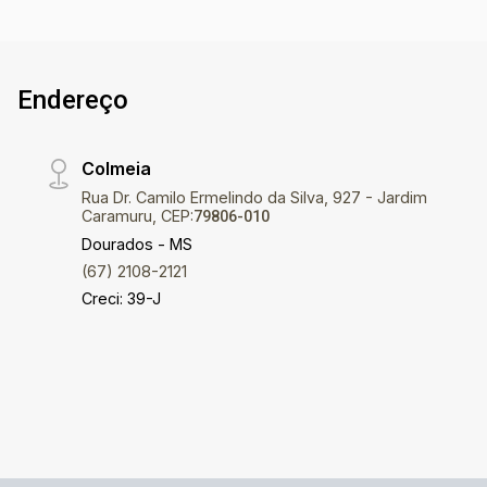
pode apresentar pequenas variações. Ref imv
4972
Endereço
Colmeia
Rua Dr. Camilo Ermelindo da Silva, 927 - Jardim
Caramuru, CEP:
79806-010
Dourados - MS
(67) 2108-2121
Creci: 39-J