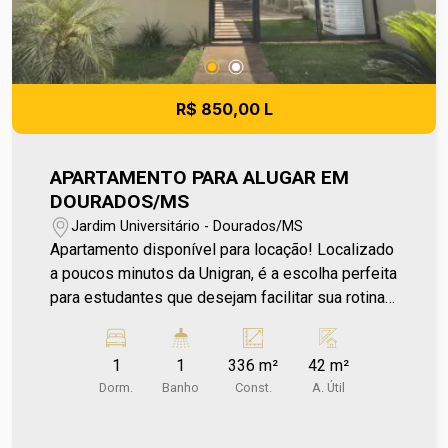
da administradora do condomínio e prefeitura
municipal. A metragem informada é aproximada e
pode apresentar pequenas variações.
R$ 850,00 L
APARTAMENTO PARA ALUGAR EM
DOURADOS/MS
Jardim Universitário - Dourados/MS
Apartamento disponível para locação! Localizado
a poucos minutos da Unigran, é a escolha perfeita
para estudantes que desejam facilitar sua rotina
e estar mais próximo da universidade. O
apartamento conta com 1 dormitório confortável,
1
1
336 m²
42 m²
cozinha equipada com gabinete, banheiro social e
Dorm.
Banho
Const.
A. Útil
área de serviço independente. Um diferencial é
que o condomínio já inclui água e IPTU, gerando
mais economia e tranquilidade no seu orçamento.