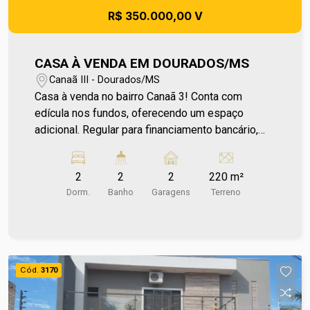
R$ 350.000,00 V
CASA À VENDA EM DOURADOS/MS
Canaã III - Dourados/MS
Casa à venda no bairro Canaã 3! Conta com
edícula nos fundos, oferecendo um espaço
adicional. Regular para financiamento bancário,
facilita o processo de aquisição e torna a
oportunidade ainda mais acessível. Localizada
2
2
2
220 m²
em um bairro com boa infraestrutura, próxima a
Dorm.
Banho
Garagens
Terreno
padarias, mercados e praça, garante mais
comodidade e qualidade de vida para toda a
família. Para mais informações entre em contato
e agende sua visita no número (67) 2108-2121
ou fale diretamente com nosso Plantão de
Cód.
3170
Vendas pelo número 67 99255-6175.