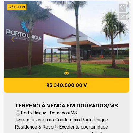
oportunidade para construir a casa ideal em um
Cód.
3179
bairro residencial bem localizado e em constante
valorização. Para mais informações entre em
contato e agende sua visita no número (67) 2108-
2121 ou fale diretamente com nosso Plantão de
Vendas pelo número 67 99255-6175.
R$ 340.000,00 V
TERRENO À VENDA EM DOURADOS/MS
Porto Unique - Dourados/MS
Terreno à venda no Condomínio Porto Unique
Residence & Resort! Excelente oportunidade