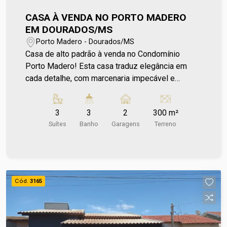
CASA À VENDA NO PORTO MADERO
EM DOURADOS/MS
Porto Madero - Dourados/MS
Casa de alto padrão à venda no Condomínio
Porto Madero! Esta casa traduz elegância em
cada detalhe, com marcenaria impecável e
acabamentos de alto nível, refletindo cuidado em
cada detalhe. Os ambientes revelam um projeto
3
3
2
300 m²
cuidadosamente executado, que valoriza a
Suítes
Banho
Garagens
Terreno
integração dos espaços e o bem-estar no dia a
dia. A área externa convida a momentos de lazer,
com piscina que complementa o cenário com
leveza e sofisticação. Com energia solar e poço
artesiano, reune eficiência, autonomia e bem-
Cód.
3165
estar para o dia a dia. Localizada em um
condomínio fechado, a casa está inserida em um
ambiente planejado para oferecer segurança,
exclusividade e qualidade de vida. Uma