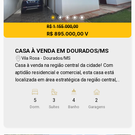
R$ 1.155.000,00
R$ 895.000,00 V
CASA À VENDA EM DOURADOS/MS
Vila Rosa - Dourados/MS
Casa à venda na região central da cidade! Com
aptidão residencial e comercial, esta casa está
localizada em área estratégica da região central,
oferecendo excelente visibilidade e fácil acesso.
Conta com amplo terreno e cômodos espaçosos,
5
3
4
2
proporcionando conforto para moradia ou grande
Dorm.
Suítes
Banho
Garagens
potencial de adaptação para clínicas, consultórios
e outras atividades profissionais. Regular para
financiamento, é uma oportunidade segura para
quem deseja investir, empreender ou morar. Para