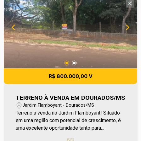
garantindo mais segurança e privacidade. Uma
oportunidade versátil para quem busca espaço,
localização e possibilidades de valorização. Para
mais informações entre em contato e agende sua
visita no número (67) 2108-2121 ou fale
diretamente com nosso Plantão de Vendas pelo
número 67 99255-6175.
R$ 800.000,00 V
TERRENO À VENDA EM DOURADOS/MS
Jardim Flamboyant - Dourados/MS
Terreno à venda no Jardim Flamboyant! Situado
em uma região com potencial de crescimento, é
uma excelente oportunidade tanto para
construção residencial quanto para investimento,