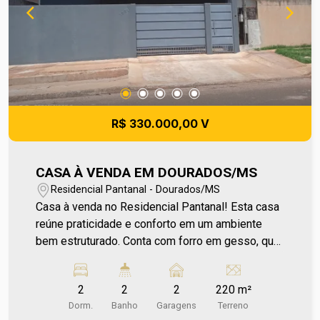
oportunidade para quem valoriza privacidade, alto
padrão e uma nova forma de viver. Para mais
informações entre em contato e agende sua
visita no número (67) 2108-2121 ou fale
diretamente com nosso Plantão de Vendas pelo
número 67 99255-6175.
R$ 330.000,00 V
CASA À VENDA EM DOURADOS/MS
Residencial Pantanal - Dourados/MS
Casa à venda no Residencial Pantanal! Esta casa
reúne praticidade e conforto em um ambiente
bem estruturado. Conta com forro em gesso, que
valoriza os acabamentos internos e proporciona
um visual mais moderno e aconchegante. Nos
2
2
2
220 m²
fundos, possui edícula com telhado aparente,
Dorm.
Banho
Garagens
Terreno
oferecendo um espaço versátil que pode ser