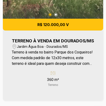
R$ 120.000,00 V
TERRENO À VENDA EM DOURADOS/MS
Jardim Água Boa - Dourados/MS
Terreno à venda no bairro Parque dos Coqueiros!
Com medida padrão de 12x30 metros, este
terreno é ideal para quem deseja construir com
praticidade e bom aproveitamento de espaço.
Localizado no meio da quadra, oferece mais
360 m²
tranquilidade e privacidade. Já murado,
Terreno
proporciona mais segurança e facilita o início da
construção. Está próximo à Escola CAIC, em uma
região com boa infraestrutura e fácil acesso a
serviços essenciais do dia a dia. Uma excelente