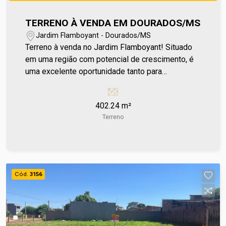
TERRENO À VENDA EM DOURADOS/MS
Jardim Flamboyant - Dourados/MS
Terreno à venda no Jardim Flamboyant! Situado
em uma região com potencial de crescimento, é
uma excelente oportunidade tanto para
construção residencial quanto para investimento,
acompanhando a valorização da área ao longo do
402.24 m²
tempo. Localizado próximo ao Córrego Paragem
Terreno
e características que favorecem diferentes
projetos, seja para morar ou investir com
segurança. Para mais informações entre em
contato e agende sua visita no número (67) 2108-
2121 ou fale diretamente com nosso Plantão de
Cód.
3156
Vendas pelo número 67 99255-6175.