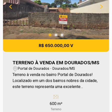
(67) 2108-2121 ou fale diretamente com nosso
Plantão de Vendas pelo número 67 99255-6175.
R$ 650.000,00 V
TERRENO À VENDA EM DOURADOS/MS
Portal de Dourados - Dourados/MS
Terreno à venda no bairro Portal de Dourados!
Localizado em um dos bairros nobres da cidade,
este terreno representa uma excelente
oportunidade para quem busca construir ou
investir em uma região valorizada. Situado na
600 m²
parte alta do bairro, com frente voltada para o
Terreno
sentido oeste, oferece boa posição e potencial