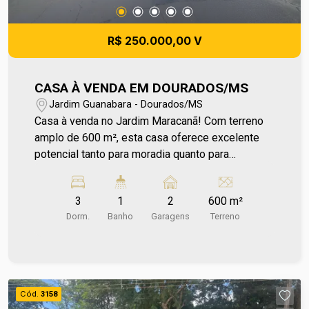
e agende sua visita no número (67) 2108-2121
ou fale diretamente com nosso Plantão de
R$ 250.000,00 V
Vendas pelo número 67 99255-6175. Corretor
Galdino
CASA À VENDA EM DOURADOS/MS
Jardim Guanabara - Dourados/MS
Casa à venda no Jardim Maracanã! Com terreno
amplo de 600 m², esta casa oferece excelente
potencial tanto para moradia quanto para
investimento. Localizada próxima a escolas e
farmácia, proporciona praticidade no dia a dia em
3
1
2
600 m²
uma região tranquila e bem atendida. A
Dorm.
Banho
Garagens
Terreno
construção está posicionada nos fundos do
terreno, deixando um amplo espaço na parte
frontal, ideal para futuras ampliações, área de
lazer, novos projetos ou até mesmo
aproveitamento comercial, conforme sua
Cód.
3158
necessidade. Conta ainda com portão fechado,