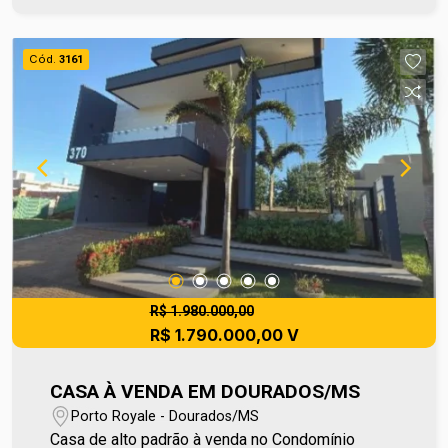
diferentes pontos da cidade. Uma excelente
oportunidade tanto para moradia quanto para
investimento, em um espaço que une conforto,
Cód.
3161
segurança e um ambiente familiar. Para mais
informações entre em contato e agende sua
visita no número (67) 2108-2121 ou fale
diretamente com nosso Plantão de Vendas pelo
número 67 99255-6175.
R$ 1.980.000,00
R$ 1.790.000,00 V
CASA À VENDA EM DOURADOS/MS
Porto Royale - Dourados/MS
Casa de alto padrão à venda no Condomínio