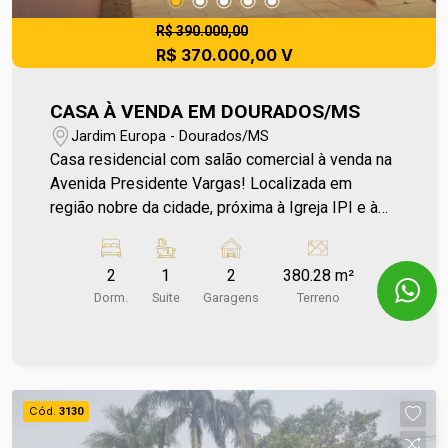
R$ 390.000,00
R$ 370.000,00 V
CASA À VENDA EM DOURADOS/MS
Jardim Europa - Dourados/MS
Casa residencial com salão comercial à venda na
Avenida Presidente Vargas! Localizada em
região nobre da cidade, próxima à Igreja IPI e à
região dos condomínios, esta casa une moradia e
oportunidade de negócio. Com salão comercial na
2
1
2
380.28 m²
frente, a combinação entre espaço residencial e
Dorm.
Suite
Garagens
Terreno
ponto comercial amplia as possibilidades de uso.
Para mais informações entre em contato e
agende sua visita no número (67) 2108-2121 ou
fale diretamente com nosso Plantão de Vendas
pelo número 67 99255-6175.
Cód.
3130