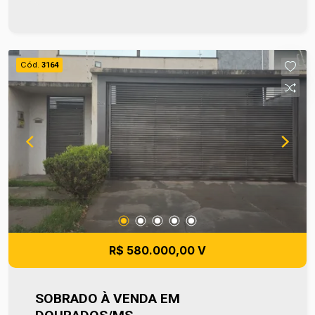
utilizado como área de lazer, convivência ou
apoio no dia a dia. O terreno é totalmente murado,
garantindo mais segurança e privacidade para a
família. Localizada próxima a mercado, farmácia e
Cód.
3164
padarias, proporciona facilidade no dia a dia, com
tudo o que você precisa a poucos minutos de
casa. Uma excelente oportunidade para quem
busca morar com praticidade em uma região bem
localizada. Para mais informações entre em
contato e agende sua visita no número (67) 2108-
2121 ou fale diretamente com nosso Plantão de
Vendas pelo número 67 99255-6175.
R$ 580.000,00 V
SOBRADO À VENDA EM