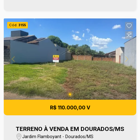
segurança. Para mais informações entre em
contato e agende sua visita no número (67) 2108-
2121 ou fale diretamente com nosso Plantão de
Cód.
3155
Vendas pelo número 67 99255-6175.
R$ 110.000,00 V
TERRENO À VENDA EM DOURADOS/MS
Jardim Flamboyant - Dourados/MS