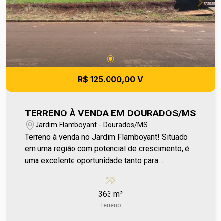
R$ 125.000,00 V
TERRENO À VENDA EM DOURADOS/MS
Jardim Flamboyant - Dourados/MS
Terreno à venda no Jardim Flamboyant! Situado
em uma região com potencial de crescimento, é
uma excelente oportunidade tanto para
construção residencial quanto para investimento,
acompanhando a valorização da área ao longo do
363 m²
tempo. Localizado próximo ao Córrego Paragem
Terreno
e características que favorecem diferentes
projetos, seja para morar ou investir com