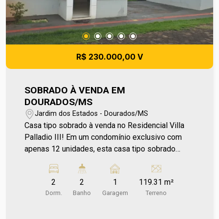
R$ 230.000,00 V
SOBRADO À VENDA EM
DOURADOS/MS
Jardim dos Estados - Dourados/MS
Casa tipo sobrado à venda no Residencial Villa
Palladio III! Em um condomínio exclusivo com
apenas 12 unidades, esta casa tipo sobrado
oferece um ambiente mais reservado, tranquilo e
seguro, ideal para quem valoriza privacidade e
2
2
1
119.31 m²
qualidade de vida. Localizada próxima à UBS do
Dorm.
Banho
Garagem
Terreno
Jardim dos Estados, garante praticidade no dia a
dia, com fácil acesso a serviços essenciais e a