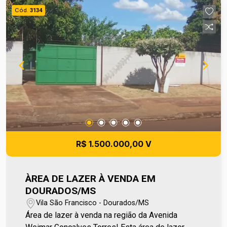
mais informações entre em contato e agende sua
Cód.
3134
visita no número (67) 2108-2121 ou fale
diretamente com nosso Plantão de Vendas pelo
número 67 99255-6175.
R$ 1.500.000,00 V
ÀREA DE LAZER À VENDA EM
DOURADOS/MS
Vila São Francisco - Dourados/MS
Área de lazer à venda na região da Avenida