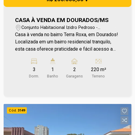
CASA À VENDA EM DOURADOS/MS
Conjunto Habitacional Izidro Pedroso -
Dourados/MS
Casa à venda no bairro Terra Roxa, em Dourados!
Localizada em um bairro residencial tranquilo,
esta casa oferece praticidade e fácil acesso a
serviços essenciais do dia a dia. A região conta
com escola, supermercado e farmácia nas
3
1
2
220 m²
proximidades, proporcionando mais comodidade
Dorm.
Banho
Garagens
Terreno
para toda a família. A casa representa uma
excelente oportunidade tanto para quem deseja
morar quanto para quem busca realizar um
investimento seguro. O bairro Terra Roxa é
conhecido pelo ambiente familiar e pela boa
Cód.
3149
infraestrutura ao redor, o que contribui para a
valorização da região. Para mais informações
entre em contato e agende sua visita no número