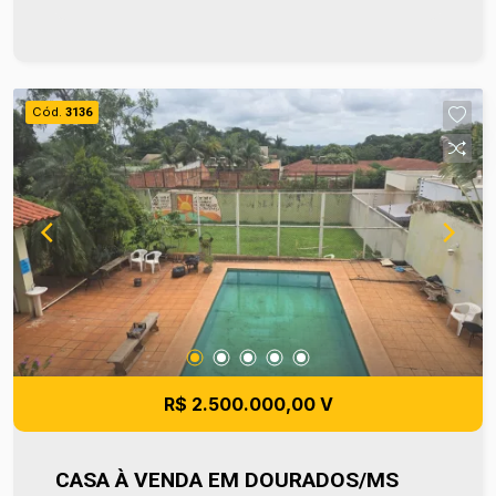
para projetos residenciais de qualidade. O
terreno já conta com muros laterais, trazendo
mais praticidade para quem deseja iniciar uma
construção. Além disso, está totalmente
Cód.
3136
regularizado, sendo apto para financiamento, o
que facilita o processo de aquisição. Com
excelente custo-benefício e em uma região que
segue em constante valorização, é uma ótima
opção para quem deseja planejar a construção da
casa ideal ou realizar um investimento seguro.
Para mais informações entre em contato e
agende sua visita no número (67) 2108-2121 ou
fale diretamente com nosso Plantão de Vendas
pelo número 67 99255-6175.
R$ 2.500.000,00 V
CASA À VENDA EM DOURADOS/MS