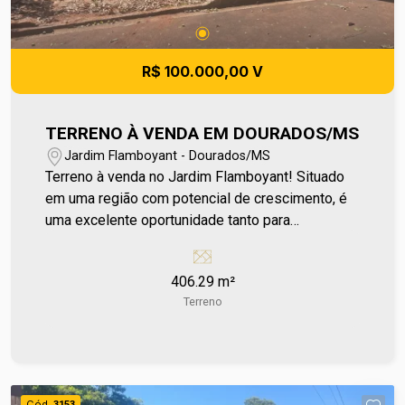
R$ 100.000,00 V
TERRENO À VENDA EM DOURADOS/MS
Jardim Flamboyant - Dourados/MS
Terreno à venda no Jardim Flamboyant! Situado
em uma região com potencial de crescimento, é
uma excelente oportunidade tanto para
construção residencial quanto para investimento,
acompanhando a valorização da área ao longo do
406.29 m²
tempo. Localizado próximo ao Córrego Paragem
Terreno
e características que favorecem diferentes
projetos, seja para morar ou investir com
segurança. Para mais informações entre em
contato e agende sua visita no número (67) 2108-
2121 ou fale diretamente com nosso Plantão de
Cód.
3153