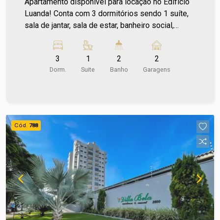
Apartamento disponível para locação no Edifício
Luanda! Conta com 3 dormitórios sendo 1 suíte,
sala de jantar, sala de estar, banheiro social,
cozinha planejada e área de serviço com armário.
Além disso, oferece churrasqueira privativa e
3
1
2
2
garagem para 2 carros. Situado a poucos metros
Dorm.
Suite
Banho
Garagens
da Avenida Guaicurus, uma importante via que te
conecta rapidamente a pontos essenciais,
ganhando tempo e qualidade de vida no seu dia a
dia. Entre em contato e agende sua visita no
número (67) 2108-2121. Os valores de IPTU e
Cód.
788
Condomínio poderão sofrer reajustes de valores
sem aviso prévio, pois são de responsabilidade
da administradora do condomínio e prefeitura
municipal. A metragem informada é aproximada e
pode apresentar pequenas variações. Ref imv
9277