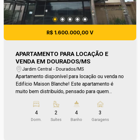
R$ 1.600.000,00 V
APARTAMENTO PARA LOCAÇÃO E
VENDA EM DOURADOS/MS
Jardim Central - Dourados/MS
Apartamento disponível para locação ou venda no
Edifício Maison Blanche! Este apartamento é
muito bem distribuído, pensado para quem
deseja unir conforto e qualidade de vida em um
só lugar. Conta com sala de jantar e sala de jantar,
4
2
4
3
que oferece amplitude e um ambiente acolhedor,
Dorm.
Suítes
Banho
Garagens
cozinha planejada, área de serviço independente,
além de despensa que garante espaço extra para
armazenamento. São 4 dormitórios, sendo 2