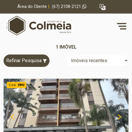
Área do Cliente
|
(67) 2108-2121
1 IMÓVEL
Refinar Pesquisa
Cód.
2892