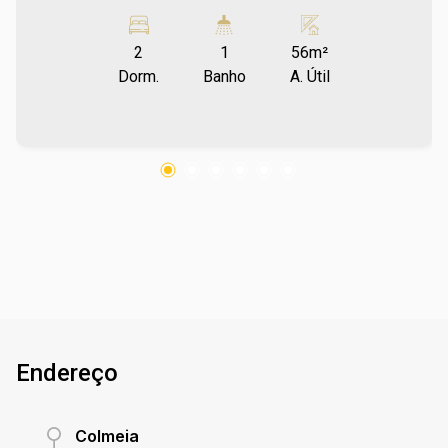
simplificando sua rotina e garantindo mais
tempo para você, oferece fácil acesso à
2
1
56m²
universidade e aos principais serviços da
Dorm.
Banho
A. Útil
região. O apartamento conta com 2 dormitórios,
sala de estar, cozinha integrada à área de
serviço, banheiro social e uma sacada,
proporcionando um espaço agradável para o seu
conforto. Entre em contato e agende sua visita
no número (67) 2108-2121. Os valores de IPTU
e Condomínio poderão sofrer reajustes de
valores sem aviso prévio, pois são de
responsabilidade da administradora do
condomínio e prefeitura municipal. Ref imv 8852
Endereço
Colmeia