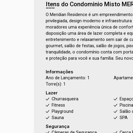
Itens do Condominio Misto
MER
O Meridian Residence é um empreendimento d
privilegiada, design moderno e infraestrutur
moradores uma experiência única de conforto
disposição uma área de lazer completa e eq
entretenimento e relaxamento sem sair de c
gourmet, salão de festas, salão de jogos, pis
tranquilidade, o condomínio conta com porta
e proteção para você e sua família. Seu novo
Informações
Ano de Lançamento: 1
Apartamen
Torre(s): 1
Lazer
Churrasqueira
Espaç
Fitness
Piscin
Playground
Salão 
Sauna
SPA
Segurança
Câmeras de Segurança
Cerca 