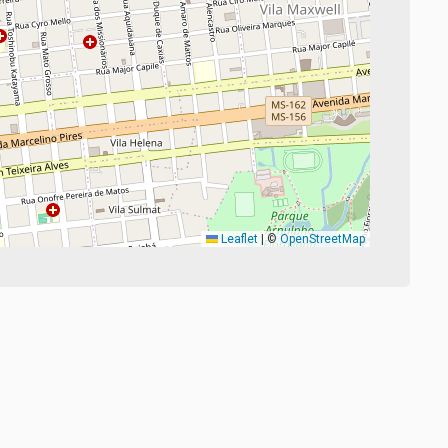
Leaflet
|
©
OpenStreetMap